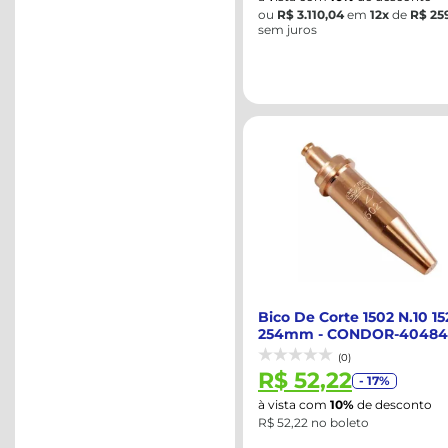
ou
R$ 3.110,04
em
12x
de
R$ 259
sem juros
Bico De Corte 1502 N.10 15
254mm - CONDOR-40484
(0)
R$ 52,22
- 17%
à vista com
10%
de desconto
R$ 52,22 no boleto