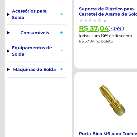
Suporte de Plástico para
Acessórios para
+
Carretel de Arame de Sol
Solda
22x22cm ...
(0)
R$ 37,04
- 34%
+
Consumíveis
à vista com
10%
de desconto
R$ 37,04 no boleto
Equipamentos de
+
Solda
+
Máquinas de Solda
Porta Bico M6 para Tocha