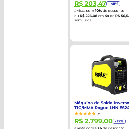
R$ 203,47
- 48%
à vista com
10%
de desconto
ou
R$ 226,08
em
4x
de
R$ 56,5
sem juros
Máquina de Solda Inverso
TIG/MMA Rogue LHN ES24
200A 220...
(11)
R$ 2.799,00
- 12%
à vista com
10%
de desconto