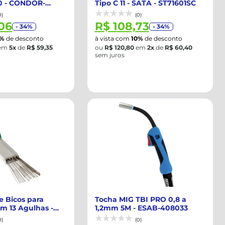
0 - CONDOR-
Tipo C 11 - SATA - ST71601SC
0)
(0)
06
R$ 108,73
- 34%
- 34%
0%
de desconto
à vista com
10%
de desconto
em
5x
de
R$ 59,35
ou
R$ 120,80
em
2x
de
R$ 60,40
sem juros
 Bicos para
Tocha MIG TBI PRO 0,8 a
m 13 Agulhas -
1,2mm 5M - ESAB-408033
T...
0)
(0)