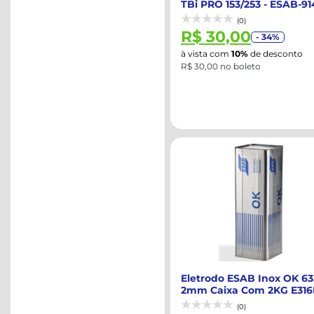
TBi PRO 153/253 - ESAB-91
(0)
R$ 30,00
- 34%
à vista com
10%
de desconto
R$ 30,00 no boleto
Eletrodo ESAB Inox OK 6
2mm Caixa Com 2KG E316
-ESAB-...
(0)