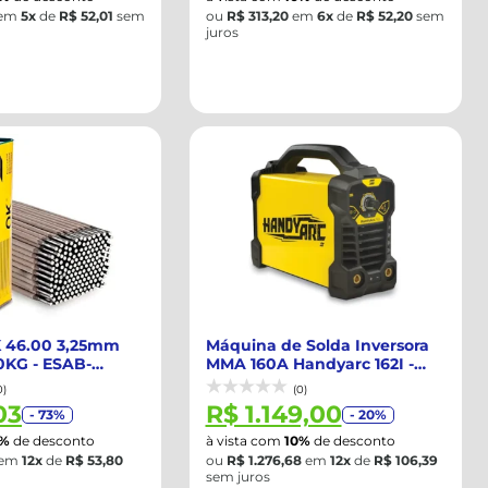
em
5x
de
R$ 52,01
sem
ou
R$ 313,20
em
6x
de
R$ 52,20
sem
juros
K 46.00 3,25mm
Máquina de Solda Inversora
0KG - ESAB-
MMA 160A Handyarc 162I -
ESAB-743...
0)
(0)
03
R$ 1.149,00
- 73%
- 20%
0%
de desconto
à vista com
10%
de desconto
em
12x
de
R$ 53,80
ou
R$ 1.276,68
em
12x
de
R$ 106,39
sem juros