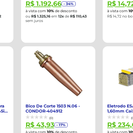
R$ 1.192,66
R$ 14,7
- 34%
à vista com
10%
de desconto
à vista com
1
2
ou
R$ 1.325,16
em
12x
de
R$ 110,43
R$ 14,72 no bo
sem juros
ra
Bico De Corte 1503 N.06 -
Eletrodo E
5i
CONDOR-404912
1,60mm Cai
E316L-17 - E..
(0)
(
R$ 43,93
R$ 234
- 17%
à vista com
10%
de desconto
à vista com
1