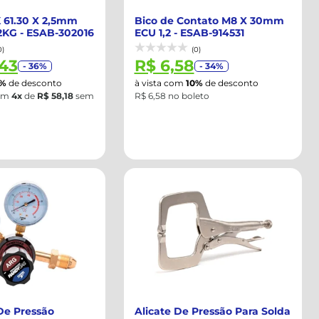
 61.30 X 2,5mm
Bico de Contato M8 X 30mm
2KG - ESAB-302016
ECU 1,2 - ESAB-914531
0)
(0)
,43
R$ 6,58
- 36%
- 34%
0%
de desconto
à vista com
10%
de desconto
em
4x
de
R$ 58,18
sem
R$ 6,58 no boleto
De Pressão
Alicate De Pressão Para Solda