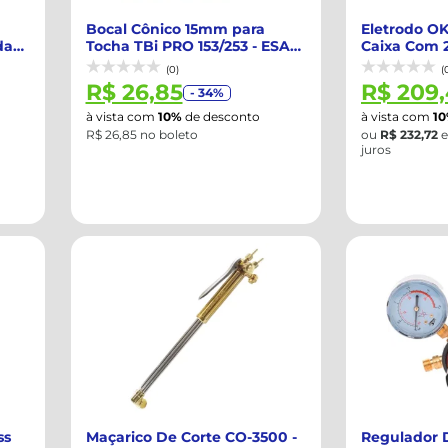
Bocal Cônico 15mm para
Eletrodo OK
da
Tocha TBi PRO 153/253 - ESAB-
Caixa Com 
914686
(0)
(
R$ 26,85
R$ 209
- 34%
à vista com
10%
de desconto
à vista com
1
R$ 26,85 no boleto
ou
R$ 232,72
juros
ss
Maçarico De Corte CO-3500 -
Regulador 