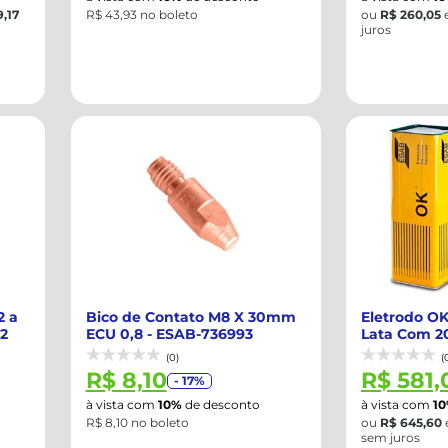
,17
R$ 43,93 no boleto
ou
R$ 260,05
juros
2 a
Bico de Contato M8 X 30mm
Eletrodo O
2
ECU 0,8 - ESAB-736993
Lata Com 2
300076
(0)
(
R$ 8,10
R$ 581,
- 17%
à vista com
10%
de desconto
à vista com
1
R$ 8,10 no boleto
ou
R$ 645,60
sem juros