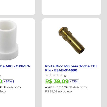
cha MIG - OXIMIG-
Porta Bico M8 para Tocha TBI
Pro - ESAB-914690
0)
(0)
0
R$ 39,09
- 34%
- 17%
0%
de desconto
à vista com
10%
de desconto
leto
R$ 39,09 no boleto