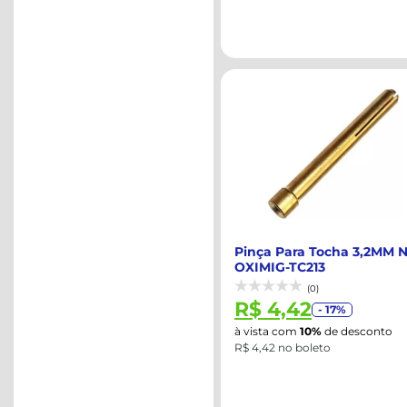
Pinça Para Tocha 3,2MM N
OXIMIG-TC213
(0)
R$ 4,42
- 17%
à vista com
10%
de desconto
R$ 4,42 no boleto