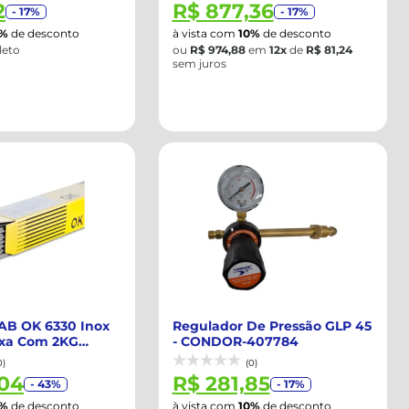
2
R$ 877,36
- 17%
- 17%
0%
de desconto
à vista com
10%
de desconto
leto
ou
R$ 974,88
em
12x
de
R$ 81,24
sem juros
SAB OK 6330 Inox
Regulador De Pressão GLP 45
xa Com 2KG
- CONDOR-407784
.
0)
(0)
,04
R$ 281,85
- 43%
- 17%
0%
de desconto
à vista com
10%
de desconto