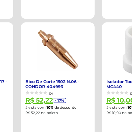
17 -
Bico De Corte 1502 N.06 -
Isolador To
CONDOR-404993
MC440
(0)
(
R$ 52,22
R$ 10,0
- 17%
à vista com
10%
de desconto
à vista com
1
R$ 52,22 no boleto
R$ 10,00 no bo