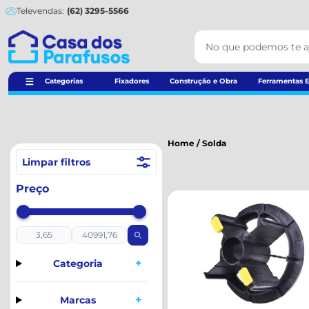
Televendas:
(62) 3295-5566
Categorias
Fixadores
Construção e Obra
Ferramentas E
Home
/
Solda
Limpar filtros
Preço
+
Categoria
+
Marcas