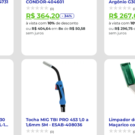
4731
CONDOR-404601
Argônio G3
407785
(0)
(
R$ 364,20
R$ 267,
- 34%
à vista com
10%
de desconto
à vista com
1
ou
R$ 404,64
em
8x
de
R$ 50,58
ou
R$ 296,75
sem juros
sem juros
330
Tocha MIG TBI PRO 453 1,0 a
Limpador de
L-17
1,6mm 5M - ESAB-408036
Maçarico co
CARBOGRAFI
(0)
(