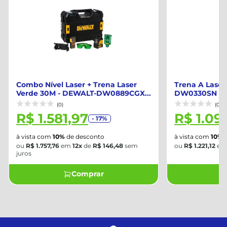
Combo Nível Laser + Trena Laser
Trena A Laser
Verde 30M - DEWALT-DW0889CGX...
DW0330SN
(0)
(0)
R$ 1.581,97
R$ 1.09
- 17%
à vista com
10%
de desconto
à vista com
10%
d
ou
R$ 1.757,76
em
12x
de
R$ 146,48
sem
ou
R$ 1.221,12
e
juros
Comprar