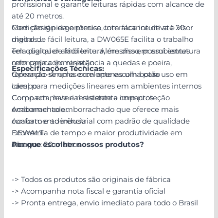
profissional e garante leituras rápidas com alcance de
até 20 metros.
Com design ergonômico, interface intuitiva e visor
Medição rápida e precisa com alcance de até 20
digital de fácil leitura, a DW065E facilita o trabalho
metros
em qualquer ambiente. Além disso, possui estrutura
Tela digital de fácil leitura, mesmo em ambientes
reforçada com resistência a quedas e poeira,
com pouca iluminação
Especificações Técnicas:
tornando-se uma excelente escolha para uso em
Operação simples com apenas um botão
campo.
Ideal para medições lineares em ambientes internos
Compacta, leve e resistente a impactos
Corpo em material resistente com proteção
Acabamento emborrachado que oferece mais
emborrachada
conforto e aderência
Acabamento industrial com padrão de qualidade
Economia de tempo e maior produtividade em
DEWALT
campo
Alcance: 20 metros
Por que escolher nossos produtos?
-> Todos os produtos são originais de fábrica
-> Acompanha nota fiscal e garantia oficial
-> Pronta entrega, envio imediato para todo o Brasil