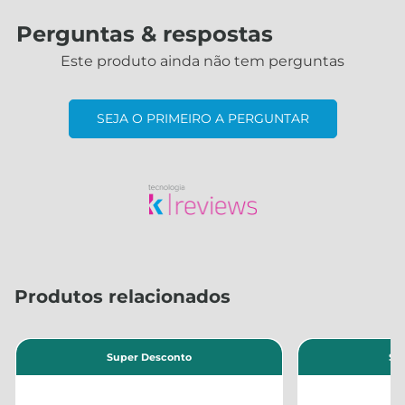
Perguntas & respostas
Este produto ainda não tem perguntas
SEJA O PRIMEIRO A PERGUNTAR
Produtos relacionados
Super Desconto
Su