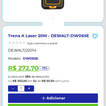
Trena A Laser 20M - DEWALT-DW065E
Seja o primeiro a avaliar
DEWALT
|
22014
Modelo:
DW065E
R$ 272,70
- 17%
à vista com
10%
de desconto
ou
R$ 303,00
em
6x
de
R$ 50,50
sem juros
-
+
Adicionar