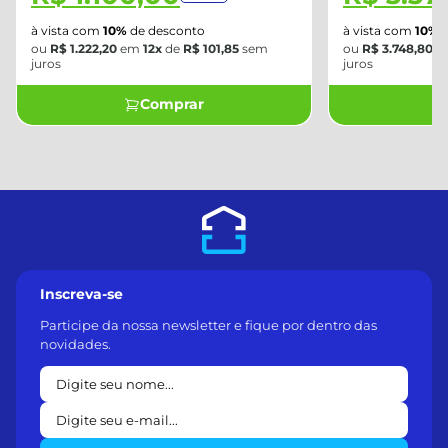
à vista com
10%
de desconto
à vista com
10%
d
ou
R$ 1.222,20
em
12x
de
R$ 101,85
sem
ou
R$ 3.748,80
e
juros
juros
Comprar
Inscreva-se
Participe da nossa newsletter e fique por dentro das
novidades.