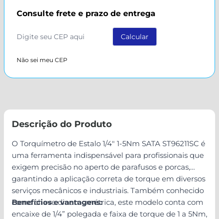
Consulte frete e prazo de entrega
Não sei meu CEP
Descrição do Produto
O Torquímetro de Estalo 1/4" 1-5Nm SATA ST96211SC é
uma ferramenta indispensável para profissionais que
exigem precisão no aperto de parafusos e porcas,
garantindo a aplicação correta de torque em diversos
serviços mecânicos e industriais. Também conhecido
como chave dinamométrica, este modelo conta com
Benefícios e vantagens:
encaixe de 1/4” polegada e faixa de torque de 1 a 5Nm,