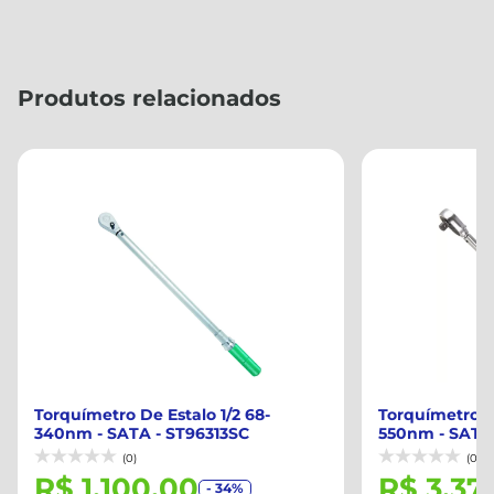
Produtos relacionados
Torquímetro De Estalo 1/2 68-
Torquímetro De
340nm - SATA - ST96313SC
550nm - SATA 
(0)
(0)
R$ 1.100,00
R$ 3.37
- 34%