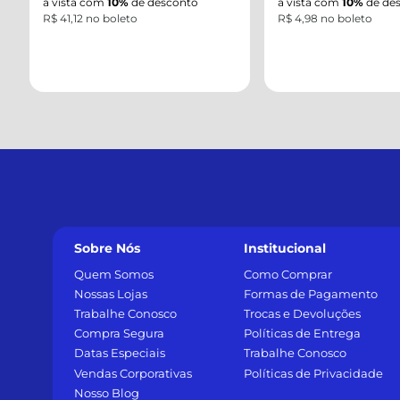
à vista com
10%
de desconto
à vista com
10%
de desc
R$ 41,12 no boleto
R$ 4,98 no boleto
Sobre Nós
Institucional
Quem Somos
Como Comprar
Nossas Lojas
Formas de Pagamento
Trabalhe Conosco
Trocas e Devoluções
Compra Segura
Políticas de Entrega
Datas Especiais
Trabalhe Conosco
Vendas Corporativas
Políticas de Privacidade
Nosso Blog