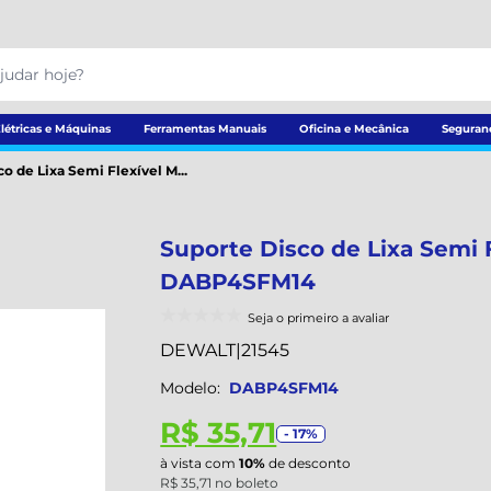
létricas e Máquinas
Ferramentas Manuais
Oficina e Mecânica
Seguran
o de Lixa Semi Flexível M...
Suporte Disco de Lixa Semi 
DABP4SFM14
Seja o primeiro a avaliar
DEWALT
|
21545
Modelo:
DABP4SFM14
R$ 35,71
- 17%
à vista com
10%
de desconto
R$ 35,71 no boleto