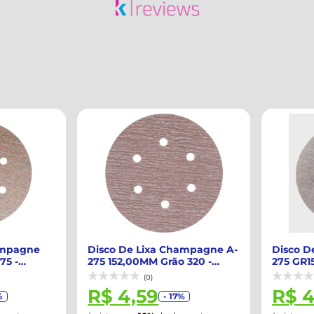
mpagne
Disco De Lixa Champagne A-
Disco De
5 -
275 152,00MM Grão 320 -
275 GR15
NORTON-662...
66261086
(0)
R$ 4,59
R$ 4
- 17%