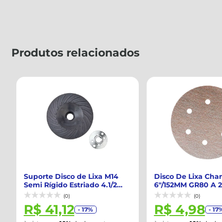
Produtos relacionados
Suporte Disco de Lixa M14
Disco De Lixa Cha
Semi Rígido Estriado 4.1/2
6"/152MM GR80 A 27
Pol. - ...
NORTON-6626108...
(0)
(0)
R$ 41,12
R$ 4,98
- 17%
- 17%