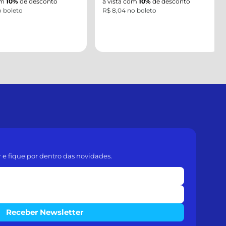
m
10%
de desconto
à vista com
10%
de desconto
boleto
R$ 8,04 no boleto
r e fique por dentro das novidades.
Receber Newsletter