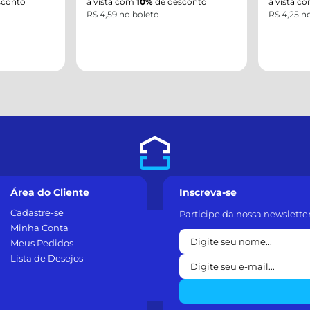
onto
à vista com
10%
de desconto
à vista co
R$ 4,59 no boleto
R$ 4,25 no 
Área do Cliente
Inscreva-se
Cadastre-se
Participe da nossa newslette
Minha Conta
Meus Pedidos
Lista de Desejos