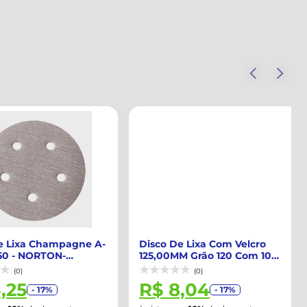
 Lixa Champagne A-
Disco De Lixa Com Velcro
0 - NORTON-
125,00MM Grão 120 Com 10
333
Peças - MT...
(0)
(0)
,25
R$ 8,04
- 17%
- 17%