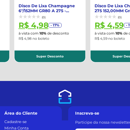
mpagne
Disco De Lixa Champagne A-
Disco De
5 -
275 152,00MM Grão 320 -
275 GR15
NORTON-662...
66261086
(0)
R$ 4,59
R$ 4
- 17%
onto
à vista com
10%
de desconto
à vista co
R$ 4,59 no boleto
R$ 4,25 no 
to
Super Desconto
S
Área do Cliente
Inscreva-se
Cadastre-se
Participe da nossa newslette
Minha Conta