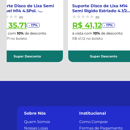
Suporte Disco de Lixa M14
Disco De Lixa Cha
Semi Rígido Estriado 4.1/2
6"/152MM GR80 A 27
Pol. - ...
NORTON-6626108...
(0)
(0)
R$ 41,12
R$ 4,98
- 17%
- 17%
à vista com
10%
de desconto
à vista com
10%
de desc
R$ 41,12 no boleto
R$ 4,98 no boleto
Super Desconto
Super Descon
Sobre Nós
Institucional
Quem Somos
Como Comprar
Nossas Lojas
Formas de Pagamento