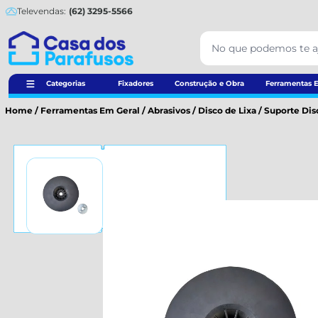
Televendas:
(62) 3295-5566
Categorias
Fixadores
Construção e Obra
Ferramentas E
Home
/
Ferramentas Em Geral
/
Abrasivos
/
Disco de Lixa
/
Suporte Disc