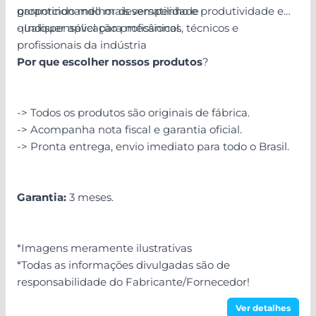
proporcionando mais versatilidade
garantindo melhor desempenho e produtividade em
- Indispensável para mecânicos, técnicos e
qualquer aplicação profissional.
profissionais da indústria
Por que escolher nossos produtos
?
-> Todos os produtos são originais de fábrica.
-> Acompanha nota fiscal e garantia oficial.
-> Pronta entrega, envio imediato para todo o Brasil.
Garantia:
3 meses.
*Imagens meramente ilustrativas
*Todas as informações divulgadas são de
responsabilidade do Fabricante/Fornecedor!
Ver detalhes