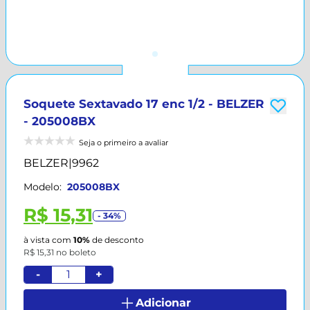
Soquete Sextavado 17 enc 1/2 - BELZER
- 205008BX
Seja o primeiro a avaliar
BELZER
|
9962
Modelo:
205008BX
R$ 15,31
- 34%
à vista com
10%
de desconto
R$ 15,31 no boleto
-
+
Adicionar