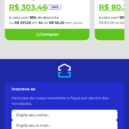
R$ 303,46
R$ 80,2
- 34%
à vista com
10%
de desconto
à vista com
10%
d
ou
R$ 337,20
em
6x
de
R$ 56,20
sem juros
R$ 80,28 no bole
Comprar
Inscreva-se
Participe da nossa newsletter e fique por dentro das
novidades.