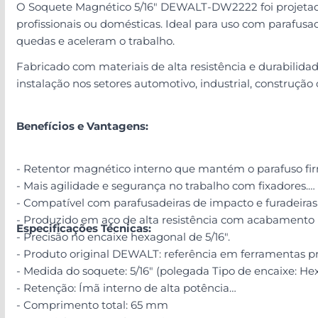
O Soquete Magnético 5/16" DEWALT-DW2222 foi projetado 
profissionais ou domésticas. Ideal para uso com parafusad
quedas e aceleram o trabalho.
Fabricado com materiais de alta resistência e durabil
instalação nos setores automotivo, industrial, construção 
Benefícios e Vantagens:
- Retentor magnético interno que mantém o parafuso fir
- Mais agilidade e segurança no trabalho com fixadores.
- Compatível com parafusadeiras de impacto e furadeiras 
- Produzido em aço de alta resistência com acabament
Especificações Técnicas:
- Precisão no encaixe hexagonal de 5/16".
- Produto original DEWALT: referência em ferramentas pro
- Medida do soquete: 5/16" (polegada Tipo de encaixe: He
- Retenção: Ímã interno de alta potência
- Comprimento total: 65 mm