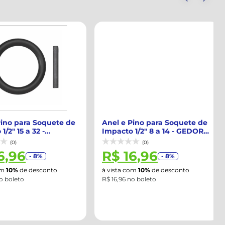
ino para Soquete de
Anel e Pino para Soquete de
2" 15 a 32 -
Impacto 1/2" 8 a 14 - GEDORE-
...
R6...
(0)
(0)
6,96
R$ 16,96
- 8%
- 8%
m
10%
de desconto
à vista com
10%
de desconto
 boleto
R$ 16,96 no boleto