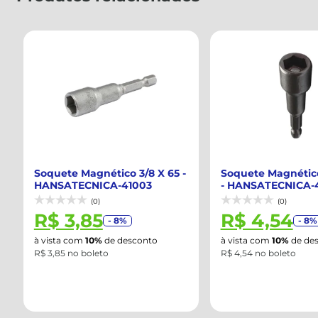
Soquete Magnético 3/8 X 65 -
Soquete Magnético 
HANSATECNICA-41003
- HANSATECNICA-4
(0)
(0)
R$ 3,85
R$ 4,54
- 8%
- 8%
à vista com
10%
de desconto
à vista com
10%
de desc
R$ 3,85 no boleto
R$ 4,54 no boleto