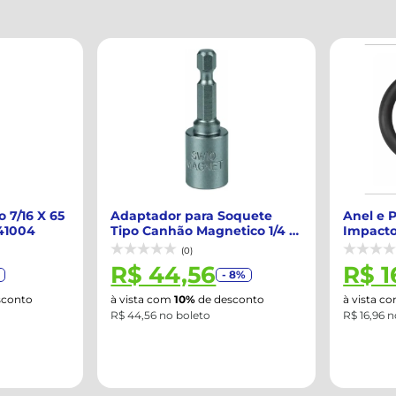
7/16 X 65
Adaptador para Soquete
Anel e P
1004
Tipo Canhão Magnetico 1/4 X
Impacto 1/
5/16 GEDO...
GEDORE-R
(0)
R$ 44,56
R$ 1
- 8%
onto
à vista com
10%
de desconto
à vista co
R$ 44,56 no boleto
R$ 16,96 no