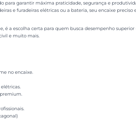
para garantir máxima praticidade, segurança e produtivida
eiras e furadeiras elétricas ou a bateria, seu encaixe preci
idade, é a escolha certa para quem busca desempenho super
civil e muito mais.
me no encaixe.
elétricas.
o premium.
fissionais.
xagonal)