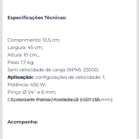
Especificações Técnicas:
Comprimento: 10,5 cm;
Largura: 45 cm;
Altura: 10 cm;
Peso: 1,7 kg;
Sem velocidade de carga (RPM): 25000;
Número de configurações de velocidade: 1;
Aplicação:
Potência: 450 W;
Pinça: Ø 1/4'' e 6 mm;
Capacidade Ponta Montada: Ø 1-1/2'' (38 mm);
- Cortes em metais, madeiras e plásticos.
Acompanha: