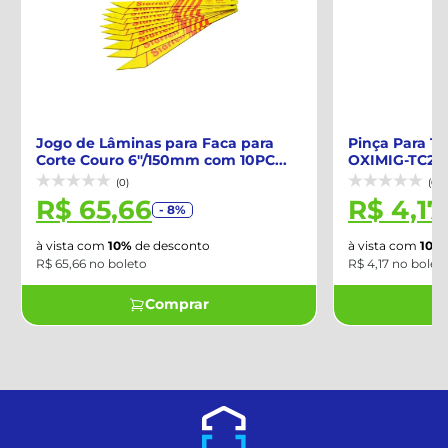
Jogo de Lâminas para Faca para
Pinça Para To
Corte Couro 6"/150mm com 10PC...
OXIMIG-TC211
(0)
(0)
R$ 65,66
R$ 4,17
- 8%
à vista com
10%
de desconto
à vista com
10%
d
R$ 65,66 no boleto
R$ 4,17 no boleto
Comprar