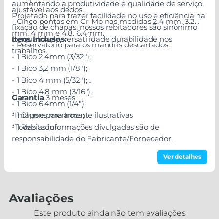
aumentando a produtividade e qualidade de serviço.
ajustável aos dedos.
Projetado para trazer facilidade no uso e eficiência na
- Cinco pontas em Cr-Mo nas medidas 2.4 mm, 3.2
fixação de chapas, nossos rebitadores são sinônimo
mm, 4 mm e 4.8. 6.4mm.
de qualidade, versatilidade durabilidade nos
Itens Inclusos:
- Reservatório para os mandris descartados.
trabalhos.
- 1 Bico 2,4mm (3/32");
- 1 Bico 3,2 mm (1/8");
- 1 Bico 4 mm (5/32");
- 1 Bico 4,8 mm (3/16");
Garantia
3 meses
- 1 Bico 6,4mm (1/4");
- 1 Chave para troca;
*Imagens meramente ilustrativas
- 1 Rebitador;
*Todas as informações divulgadas são de
responsabilidade do Fabricante/Fornecedor.
Ver detalhes
Avaliações
Este produto ainda não tem avaliações