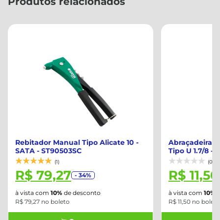
Produtos relacionados
Rebitador Manual Tipo Alicate 10 -
Abraçadeira 
SATA - ST90503SC
Tipo U 1.7/8 -
(1)
(0)
R$ 79,27
R$ 11,50
- 34%
à vista com
10%
de desconto
à vista com
10%
d
R$ 79,27 no boleto
R$ 11,50 no bolet