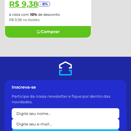
R$ 9,38
- 8%
à vista com
10%
de desconto
R$ 9,38 no boleto
Comprar
Inscreva-se
Participe da nossa newsletter e fique por dentro das
novidades.