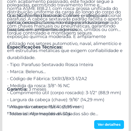
com acabamento passivado, este fixador segue a
polegadas, permitindo travamento firme e
norma ASME B18.2.1, com rosca grossa unificada do
distribuição uniforme da carga ao longo do corpo do
tipo NC (Unified National Coarse) — ideal para
O acabamento passivado confere proteção adicional
parafuso. A cabeça sextavada padrão facilita o aperto
aplicações estruturais, montagens industriais e
contra oxidação, tornando este parafuso apropriado
com chaves manuais ou pneumáticas, garantindo
fixações em ambientes externos.
para uso em ambientes agressivos, úmidos ou com
torque controlado e montagem segura.
exposição química moderada. É amplamente
utilizado nos setores automotivo, naval, alimentício e
Especificações Técnicas:
em estruturas metálicas que exigem confiabilidade e
durabilidade.
- Tipo: Parafuso Sextavado Rosca Inteira
- Marca: Belenus
- Código de Fábrica: SXRI3/8X3-1/2A2
- Medida da rosca: 3/8"-16 NC
Garantia:
3 meses
- Comprimento útil (corpo roscado): 3-1/2" (88,9 mm)
- Largura da cabeça (chave): 9/16" (14,29 mm)
- Altura da cabeça: 15/64" (5,95 mm)
*Imagens meramente ilustrativas
- Material: Aço Inoxidável 304
*Todas as informações divulgadas são de
- Acabamento: Passivado
responsabilidade do Fabricante/Fornecedor!
Ver detalhes
- Norma Técnica: ASME B18.2.1