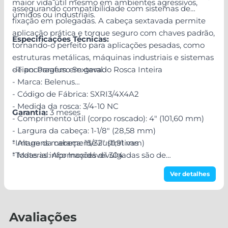
maior vida útil mesmo em ambientes agressivos,
assegurando compatibilidade com sistemas de
úmidos ou industriais.
fixação em polegadas. A cabeça sextavada permite
aplicação prática e torque seguro com chaves padrão,
Especificações Técnicas:
tornando-o perfeito para aplicações pesadas, como
estruturas metálicas, máquinas industriais e sistemas
de ancoragem em geral.
- Tipo: Parafuso Sextavado Rosca Inteira
- Marca: Belenus
- Código de Fábrica: SXRI3/4X4A2
- Medida da rosca: 3/4-10 NC
Garantia:
3 meses
- Comprimento útil (corpo roscado): 4" (101,60 mm)
- Largura da cabeça: 1-1/8" (28,58 mm)
- Altura da cabeça: 15/32" (11,91 mm)
*Imagens meramente ilustrativas
- Material: Aço Inoxidável 304
*Todas as informações divulgadas são de
- Acabamento: Passivado
responsabilidade do Fabricante/Fornecedor!
Ver detalhes
- Norma Técnica: ASME B18.2.1
Avaliações