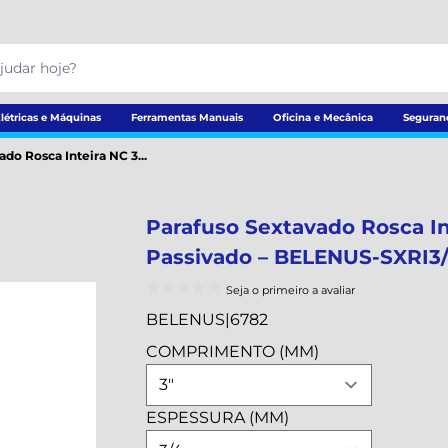
létricas e Máquinas
Ferramentas Manuais
Oficina e Mecânica
Seguran
do Rosca Inteira NC 3...
Parafuso Sextavado Rosca In
Passivado – BELENUS-SXRI
Seja o primeiro a avaliar
BELENUS
|
6782
COMPRIMENTO (MM)
ESPESSURA (MM)