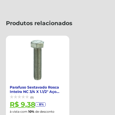
Produtos relacionados
Parafuso Sextavado Rosca
Inteira NC 3/4 X 1.1/2" Aço
Inox 30...
(0)
R$ 9,38
- 8%
à vista com
10%
de desconto