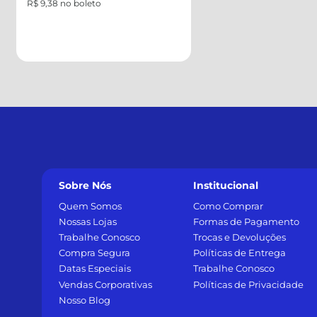
R$ 9,38 no boleto
Sobre Nós
Institucional
Quem Somos
Como Comprar
Nossas Lojas
Formas de Pagamento
Trabalhe Conosco
Trocas e Devoluções
Compra Segura
Políticas de Entrega
Datas Especiais
Trabalhe Conosco
Vendas Corporativas
Políticas de Privacidade
Nosso Blog