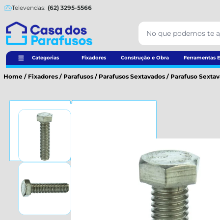
Televendas:
(62) 3295-5566
Categorias
Fixadores
Construção e Obra
Ferramentas E
Home
/
Fixadores
/
Parafusos
/
Parafusos Sextavados
/
Parafuso Sextava