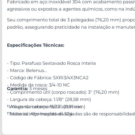
Fabricado em aço inoxidável 304 com acabamento passiva
agressivos ou expostos a agentes químicos, como na indúst
Seu comprimento total de 3 polegadas (76,20 mm) propor
padrão, assegurando praticidade na instalação e manute
Especificações Técnicas:
- Tipo: Parafuso Sextavado Rosca Inteira
- Marca: Belenus
- Código de Fábrica: SXRI3/4X3NCA2
- Medida da rosca: 3/4-10 NC
Garantia:
3 meses
- Comprimento útil (corpo roscado): 3" (76,20 mm)
- Largura da cabeça: 1.1/8" (28,58 mm)
- Altura da cabeça: 15/32" (11,91 mm)
*Imagens meramente ilustrativas
- Material: Aço Inoxidável 304
*Todas as informações divulgadas são de responsabilida
- Acabamento: Passivado
- Norma Técnica: ASME B18.2.1