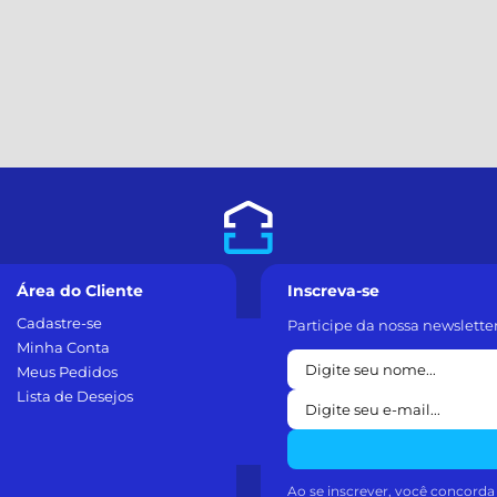
Área do Cliente
Inscreva-se
Cadastre-se
Participe da nossa newslette
Minha Conta
Meus Pedidos
Lista de Desejos
Ao se inscrever, você concord