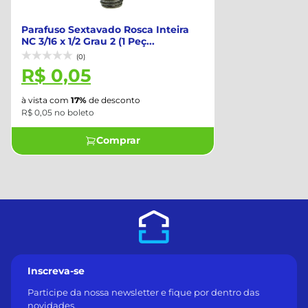
Parafuso Sextavado Rosca Inteira
NC 3/16 x 1/2 Grau 2 (1 Peç...
(0)
R$ 0,05
à vista com
17%
de desconto
R$ 0,05 no boleto
Comprar
Inscreva-se
Participe da nossa newsletter e fique por dentro das
novidades.