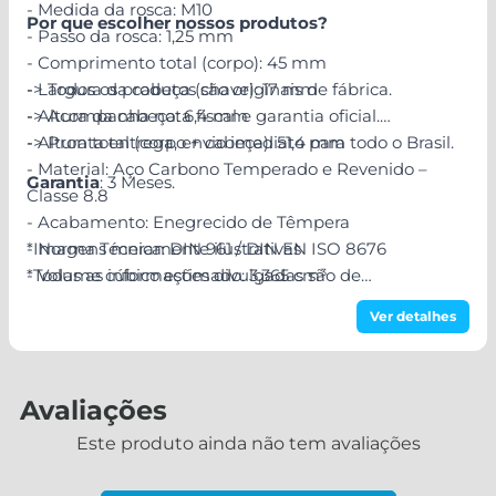
- Medida da rosca: M10
Por que escolher nossos produtos?
- Passo da rosca: 1,25 mm
- Comprimento total (corpo): 45 mm
- Largura da cabeça (chave): 17 mm
-> Todos os produtos são originais de fábrica.
- Altura da cabeça: 6,4 mm
-> Acompanha nota fiscal e garantia oficial.
- Altura total (corpo + cabeça): 51,4 mm
-> Pronta entrega, envio imediato para todo o Brasil.
- Material: Aço Carbono Temperado e Revenido –
Garantia
: 3 Meses.
Classe 8.8
- Acabamento: Enegrecido de Têmpera
- Norma Técnica: DIN 961 / DIN EN ISO 8676
*Imagens meramente ilustrativas
- Volume cúbico estimado: 3,365 cm³
*Todas as informações divulgadas são de
responsabilidade do Fabricante/Fornecedor!
Ver detalhes
Avaliações
Este produto ainda não tem avaliações