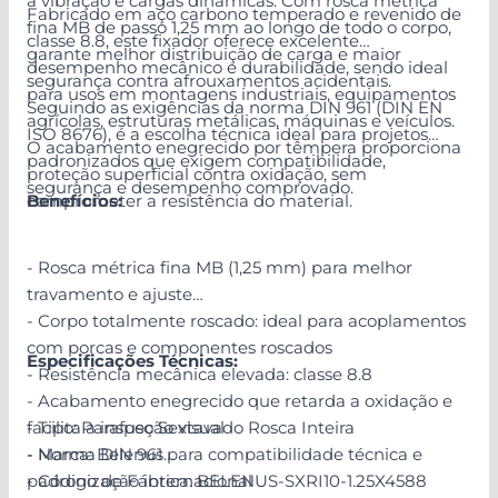
a vibração e cargas dinâmicas. Com rosca métrica
Fabricado em aço carbono temperado e revenido de
fina MB de passo 1,25 mm ao longo de todo o corpo,
classe 8.8, este fixador oferece excelente
garante melhor distribuição de carga e maior
desempenho mecânico e durabilidade, sendo ideal
segurança contra afrouxamentos acidentais.
para usos em montagens industriais, equipamentos
Seguindo as exigências da norma DIN 961 (DIN EN
agrícolas, estruturas metálicas, máquinas e veículos.
ISO 8676), é a escolha técnica ideal para projetos
O acabamento enegrecido por têmpera proporciona
padronizados que exigem compatibilidade,
proteção superficial contra oxidação, sem
segurança e desempenho comprovado.
comprometer a resistência do material.
Benefícios:
- Rosca métrica fina MB (1,25 mm) para melhor
travamento e ajuste
- Corpo totalmente roscado: ideal para acoplamentos
com porcas e componentes roscados
Especificações Técnicas:
- Resistência mecânica elevada: classe 8.8
- Acabamento enegrecido que retarda a oxidação e
facilita a inspeção visual
- Tipo: Parafuso Sextavado Rosca Inteira
- Norma DIN 961 para compatibilidade técnica e
- Marca: Belenus
padronização internacional
- Código de Fábrica: BELENUS-SXRI10-1.25X4588