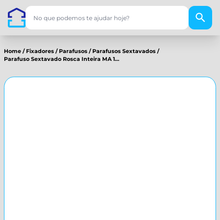
Home
/
Fixadores
/
Parafusos
/
Parafusos Sextavados
/
Parafuso Sextavado Rosca Inteira MA 1...