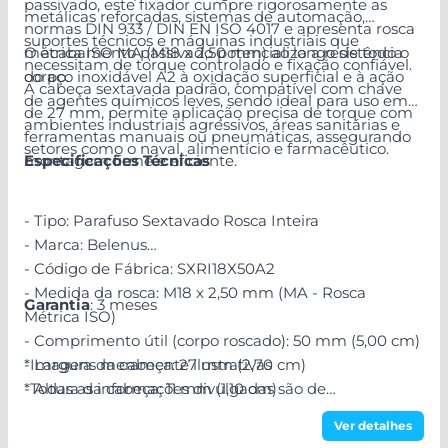
passivado, este fixador cumpre rigorosamente as
metálicas reforçadas, sistemas de automação,
normas DIN 933 / DIN EN ISO 4017 e apresenta rosca
suportes técnicos e máquinas industriais que
métrica ISO MA (M18 x 2,50 mm) ao longo de todo o
O acabamento passivado potencializa a resistência
necessitam de torque controlado e fixação confiável.
corpo.
do aço inoxidável A2 à oxidação superficial e à ação
A cabeça sextavada padrão, compatível com chave
de agentes químicos leves, sendo ideal para uso em
de 27 mm, permite aplicação precisa de torque com
ambientes industriais agressivos, áreas sanitárias e
ferramentas manuais ou pneumáticas, assegurando
setores como o naval, alimentício e farmacêutico.
montagem firme e eficiente.
Especificações Técnicas
- Tipo: Parafuso Sextavado Rosca Inteira
- Marca: Belenus
- Código de Fábrica: SXRI18X50A2
- Medida da rosca: M18 x 2,50 mm (MA - Rosca
Garantia
: 3 meses
Métrica ISO)
- Comprimento útil (corpo roscado): 50 mm (5,00 cm)
- Largura da cabeça: 27 mm (2,70 cm)
*Imagens meramente ilustrativas
- Altura da cabeça: 11 mm (1,10 cm)
*Todas as informações divulgadas são de
- Material: Aço Inoxidável A2
responsabilidade do Fabricante/Fornecedor!
Ver detalhes
- Acabamento: Passivado