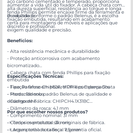
aço carbono cementado e temperado, proporciona
aumentar a vida útil do fixador. A cabeça chata com
alta dureza superficial, resistência ao torque e longa
fenda Phillips permite encaixe firme da ferramenta e
durabilidade.
Produzido conforme o padrão Belenus, é a escolha
fixação embutida, resultando em acabamento
certa para montagens de móveis e aplicações que
discreto e profissional.
exigem qualidade e precisão.
Benefícios:
- Alta resistência mecânica e durabilidade
- Proteção anticorrosiva com acabamento
bicromatizado
- Cabeça chata com fenda Phillips para fixação
Especificações Técnicas:
embutida
- Fixação firme em MDF, MDP e compensados
- Tipo: Parafuso Chipboard Phillips Cabeça Chata
- Produzido sob padrão Belenus de qualidade e
- Marca: Belenus
desempenho
- Código de Fábrica: CHIPCH4.1X31BC
- Diâmetro da rosca: 4,1 mm
Por que escolher nossos produtos?
- Comprimento nominal: 31 mm
- Comprimento total: 31 mm
-> Todos os produtos são originais de fábrica.
- Largura total da cabeça: 7,5 mm
-> Acompanha nota fiscal e garantia oficial.