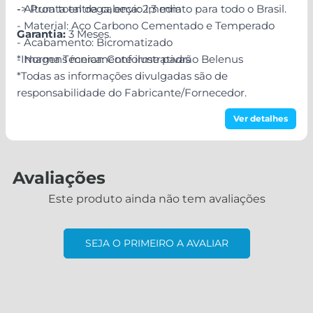
- Altura total da cabeça: 2,3 mm
-> Pronta entrega, envio imediato para todo o Brasil.
- Material: Aço Carbono Cementado e Temperado
Garantia:
3 Meses.
- Acabamento: Bicromatizado
- Norma Técnica: Conforme padrão Belenus
*Imagens meramente ilustrativas
*Todas as informações divulgadas são de
responsabilidade do Fabricante/Fornecedor.
Ver detalhes
Avaliações
Este produto ainda não tem avaliações
SEJA O PRIMEIRO A AVALIAR