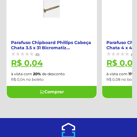
Parafuso Chipboard Phillips Cabeça
Parafuso Chip
Chata 3.5 x 31 Bicromatiz...
Chata 4 x 45 B
(0)
(0)
R$ 0,04
R$ 0,08
à vista com
20%
de desconto
à vista com
11%
d
R$ 0,04 no boleto
R$ 0,08 no bolet
Comprar