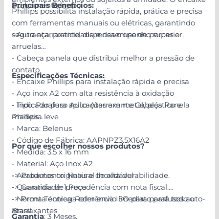
acabamento limpo.
Principais Benefícios:
Phillips possibilita instalação rápida, prática e precisa
com ferramentas manuais ou elétricas, garantindo
segurança, praticidade e desempenho superior.
- Auto-atarraxante, dispensa o uso de porcas e
arruelas
- Cabeça panela que distribui melhor a pressão de
contato
Especificações Técnicas:
- Encaixe Phillips para instalação rápida e precisa
- Aço inox A2 com alta resistência à oxidação
- Indicado para aplicações em metal, plástico e
- Tipo: Parafuso Auto-Atarraxante Cabeça Panela
madeira leve
Phillips
- Marca: Belenus
- Código de Fábrica: AAPNPZ3.5X16A2
Por que escolher nossos produtos?
- Medida: 3.5 x 16 mm
- Material: Aço Inox A2
- Acabamento: Natural Inoxidável
-> Produtos originais e de alta durabilidade.
- Quantidade: 1 Peça
-> Garantia de procedência com nota fiscal.
- Norma Técnica: Referência ISO para parafusos auto-
-> Pronta entrega com envio imediato para todo o
atarraxantes
Brasil.
Garantia
: 3 Meses.