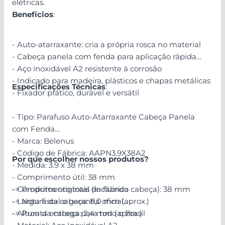
elétricas.
Benefícios
:
- Auto-atarraxante: cria a própria rosca no material
- Cabeça panela com fenda para aplicação rápida
- Aço inoxidável A2 resistente à corrosão
- Indicado para madeira, plásticos e chapas metálicas
Especificações Técnicas
:
- Fixador prático, durável e versátil
- Tipo: Parafuso Auto-Atarraxante Cabeça Panela
com Fenda
- Marca: Belenus
- Código de Fábrica: AAPN3.9X38A2
Por que escolher nossos produtos?
- Medida: 3.9 x 38 mm
- Comprimento útil: 38 mm
- Comprimento total (incluindo cabeça): 38 mm
-> Produtos originais de fábrica
- Largura da cabeça: 8,0 mm (aprox.)
-> Nota fiscal e garantia oficial
- Altura da cabeça: 2,4 mm (aprox.)
-> Pronta entrega para todo o Brasil