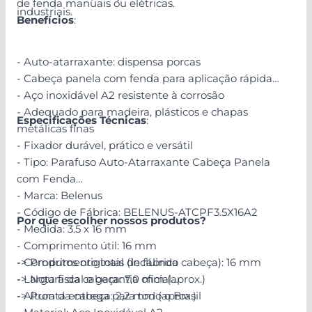
de fenda manuais ou elétricas.
industriais.
Benefícios
:
- Auto-atarraxante: dispensa porcas
- Cabeça panela com fenda para aplicação rápida
- Aço inoxidável A2 resistente à corrosão
- Adequado para madeira, plásticos e chapas
Especificações Técnicas
:
metálicas finas
- Fixador durável, prático e versátil
- Tipo: Parafuso Auto-Atarraxante Cabeça Panela
com Fenda
- Marca: Belenus
- Código de Fábrica: BELENUS-ATCPF3.5X16A2
Por que escolher nossos produtos?
- Medida: 3.5 x 16 mm
- Comprimento útil: 16 mm
- Comprimento total (incluindo cabeça): 16 mm
-> Produtos originais de fábrica
- Largura da cabeça: 7,0 mm (aprox.)
-> Nota fiscal e garantia oficial
- Altura da cabeça: 2,2 mm (aprox.)
-> Pronta entrega para todo o Brasil