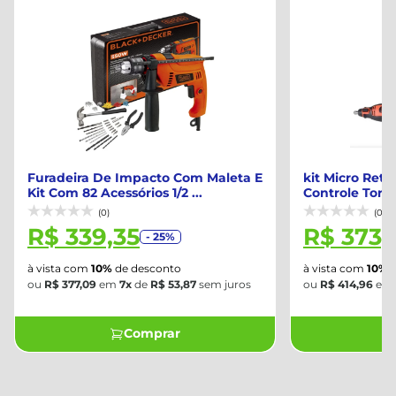
Furadeira De Impacto Com Maleta E
kit Micro Ret
Kit Com 82 Acessórios 1/2 ...
Controle Torqu
(0)
(0)
R$ 339,35
R$ 373,
- 25%
à vista com
10%
de desconto
à vista com
10%
d
ou
R$ 377,09
em
7x
de
R$ 53,87
sem juros
ou
R$ 414,96
em
Comprar