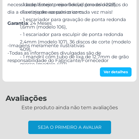
necessidade. Esteja preparado(a) para os desafios do
- 1 acoplamento eixo flexível (modelo 225),
dia a dia e inspire-se para criar cada vez mais!
- 1 estojo de acessórios com
- 1 escariador para gravação de ponta redonda
Garantia
: 24 Meses
1,6mm (modelo 106),
- 1 escariador para esculpir de ponta redonda
2,4mm (modelo 107), 36 discos de corte (modelo
-Imagens meramente ilustrativas
409),
-Todas as informações divulgadas são de
- 1 mandril com tubo de lixa de 12,7mm de grão
responsabilidade do Fabricante/Fornecedor
grosso (modelo 407),
- 1 tubo de lixa de 12,7mm de grão grosso
Ver detalhes
(modelo 408), 36 discos de lixa de 19,1mm de
grão grosso (modelo 411),
- 2 disco de feltro para polir de 12,7mm (modelo
Avaliações
414),
Este produto ainda não tem avaliações
- 1 pasta para polir (modelo 421),
- 1 broca de aço rápido (modelo 150),
- 1 mandril para acessórios de feltro (modelo
SEJA O PRIMEIRO A AVALIAR
401),
- 1 mandril para discos (modelo 402), chave,