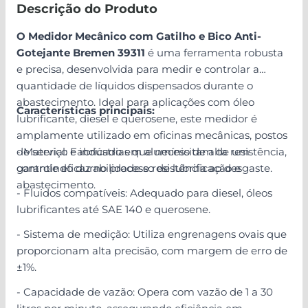
Descrição do Produto
O Medidor Mecânico com Gatilho e Bico Anti-
Gotejante Bremen 39311
é uma ferramenta robusta
e precisa, desenvolvida para medir e controlar a
quantidade de líquidos dispensados durante o
abastecimento. Ideal para aplicações com óleo
Características principais:
lubrificante, diesel e querosene, este medidor é
amplamente utilizado em oficinas mecânicas, postos
de serviço e indústrias que necessitam de um
- Material: Fabricado em alumínio de alta resistência,
controle eficaz no processo de lubrificação e
garantindo durabilidade e resistência ao desgaste.
abastecimento.
- Fluidos compatíveis: Adequado para diesel, óleos
lubrificantes até SAE 140 e querosene.
- Sistema de medição: Utiliza engrenagens ovais que
proporcionam alta precisão, com margem de erro de
±1%.
- Capacidade de vazão: Opera com vazão de 1 a 30