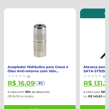
Su
Acoplador Hidráulico para Graxa e
Alavaca para
Óleo Anti-retorno com Válv...
SATA-ST9254
(0)
(0)
R$ 16,09
R$ 131,2
- 8%
à vista com
10%
de desconto
à vista com
10%
d
R$ 16,09 no boleto
ou
R$ 145,82
em