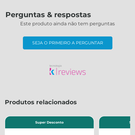
Perguntas & respostas
Este produto ainda não tem perguntas
SEJA O PRIMEIRO A PERGUNTAR
Produtos relacionados
Super Desconto
Su