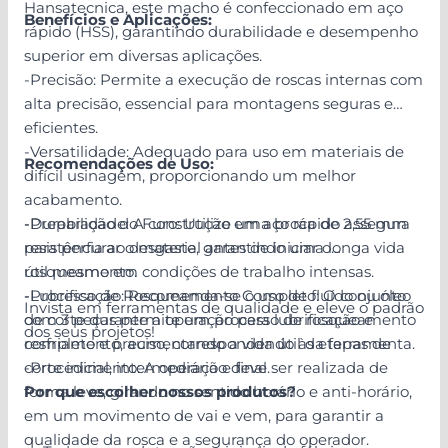
Hansatecnica, este macho é confeccionado em aço
Benefícios e Aplicações:
rápido (HSS), garantindo durabilidade e desempenho
superior em diversas aplicações.
-Precisão: Permite a execução de roscas internas com
alta precisão, essencial para montagens seguras e
eficientes.
-Versatilidade: Adequado para uso em materiais de
Recomendações de Uso:
difícil usinagem, proporcionando um melhor
acabamento.
-Durabilidade: A construção em aço rápido assegura
-Preparação do Furo: Utilize uma broca de 2,55 mm
resistência ao desgaste, garantindo uma longa vida
para perfurar o material antes de iniciar o
útil mesmo em condições de trabalho intensas.
rosqueamento.
-Processo de Rosqueamento Completo: O conjunto
-Lubrificação: Recomenda-se o uso de fluído ou óleo
Invista em ferramentas de qualidade e eleve o padrão
com 3 peças permite um processo de rosqueamento
de corte durante a operação para lubrificação e
dos seus projetos!
completo e preciso, correspondendo às etapas de
resfriamento, aumentando a vida útil da ferramenta.
corte inicial, intermediário e final.
-Procedimento: A operação deve ser realizada de
forma leve, girando no sentido horário e anti-horário,
Por que escolher nossos produtos?
em um movimento de vai e vem, para garantir a
qualidade da rosca e a segurança do operador.