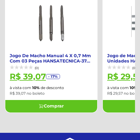
Jogo De Macho Manual 4 X 0,7 Mm
Jogo de Macho
Com 03 Peças HANSATECNICA-37...
Unidades HAN
(0)
(0)
R$ 39,07
R$ 29,5
- 17%
à vista com
10%
de desconto
à vista com
10%
d
R$ 39,07 no boleto
R$ 29,57 no bolet
Comprar