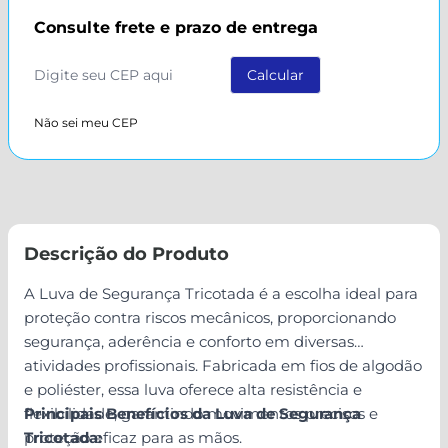
Consulte frete e prazo de entrega
Não sei meu CEP
Descrição do Produto
A Luva de Segurança Tricotada é a escolha ideal para
proteção contra riscos mecânicos, proporcionando
segurança, aderência e conforto em diversas
atividades profissionais. Fabricada em fios de algodão
e poliéster, essa luva oferece alta resistência e
flexibilidade, garantindo movimentos precisos e
Principais Benefícios da Luva de Segurança
proteção eficaz para as mãos.
Tricotada: