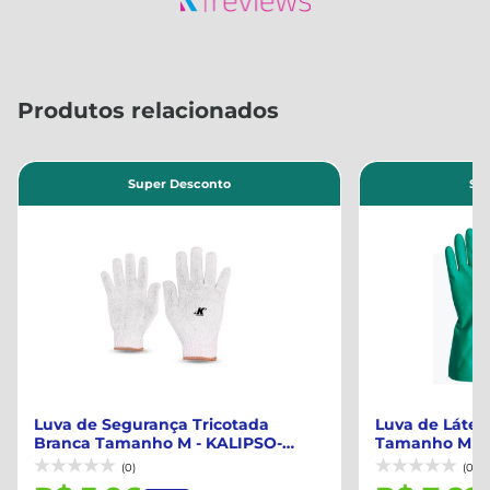
Produtos relacionados
Super Desconto
Su
Luva de Segurança Tricotada
Luva de Látex 
Branca Tamanho M - KALIPSO-
Tamanho M - Nit
02111...
(0)
(0)