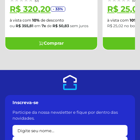
(0)
(0)
R$ 320,20
R$ 25,0
- 33%
à vista com
10%
de desconto
à vista com
10%
d
ou
R$ 355,81
em
7x
de
R$ 50,83
sem juros
R$ 25,02 no bole
Comprar
Inscreva-se
Participe da nossa newsletter e fique por dentro das
novidades.