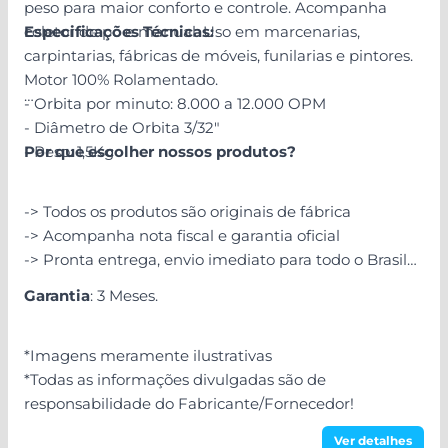
peso para maior conforto e controle. Acompanha
coletor de pó e manual. Uso em marcenarias,
Especificações Técnicas:
carpintarias, fábricas de móveis, funilarias e pintores.
Motor 100% Rolamentado.
- Orbita por minuto: 8.000 a 12.000 OPM
- Diâmetro de Orbita 3/32"
- Peso: 1,5Kg
Por que escolher nossos produtos?
-> Todos os produtos são originais de fábrica
-> Acompanha nota fiscal e garantia oficial
-> Pronta entrega, envio imediato para todo o Brasil
Garantia
: 3 Meses.
*Imagens meramente ilustrativas
*Todas as informações divulgadas são de
responsabilidade do Fabricante/Fornecedor!
Ver detalhes