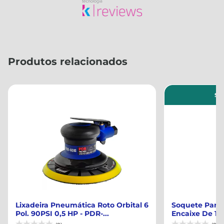
Produtos relacionados
Su
Lixadeira Pneumática Roto Orbital 6
Soquete Para 
Pol. 90PSI 0,5 HP - PDR-...
Encaixe De 1/2 