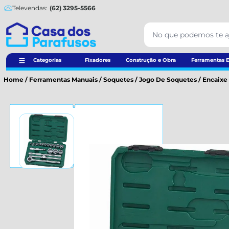
Televendas:
(62) 3295-5566
Categorias
Fixadores
Construção e Obra
Ferramentas E
Home
/
Ferramentas Manuais
/
Soquetes
/
Jogo De Soquetes
/
Encaixe 