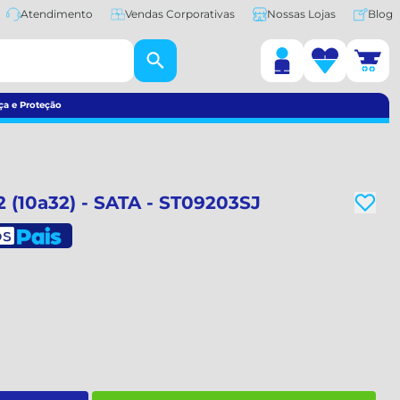
Atendimento
Vendas Corporativas
Nossas Lojas
Blog
ça e Proteção
2 (10a32) - SATA - ST09203SJ