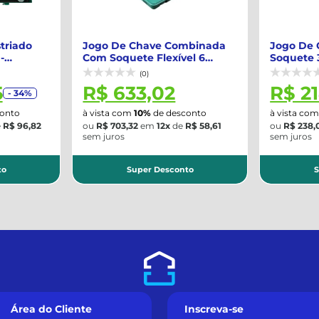
triado
Jogo De Chave Combinada
Jogo De 
-
Com Soquete Flexível 6
Soquete 3
Peças (10 a 1...
ST09010
(0)
5
R$ 633,02
R$ 2
- 34%
onto
à vista com
10%
de desconto
à vista co
e
R$ 96,82
ou
R$ 703,32
em
12x
de
R$ 58,61
ou
R$ 238,
sem juros
sem juros
to
Super Desconto
S
Área do Cliente
Inscreva-se