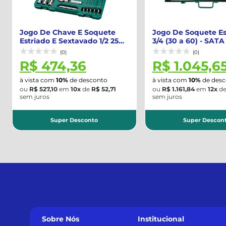
Jogo De Chave E Soquete
Jogo De Soquete Es
Estriado E Sextavado 1/2 25
3/4 (30 a 60) - SATA 
Peças - ...
ST09015SJ
(0)
(0)
R$ 474,36
R$ 1.045,6
à vista com
10%
de desconto
à vista com
10%
de desc
ou
R$ 527,10
em
10x
de
R$ 52,71
ou
R$ 1.161,84
em
12x
d
sem juros
sem juros
Super Desconto
Super Descon
Sobre Nós
Institucional