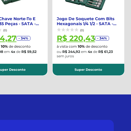
Chave Norte-To E
Jogo De Soquete Com Bits
5 Peças - SATA -
Hexagonais 1/4 1/2 - SATA -
SJ
ST09053...
(0)
(0)
14,27
R$ 220,43
- 34%
- 34%
m
10%
de desconto
à vista com
10%
de desconto
08
em
4x
de
R$ 59,52
ou
R$ 244,92
em
4x
de
R$ 61,23
sem juros
uper Desconto
Super Desconto