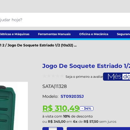
létricas e Máquinas
Ferramentas Manuais
Oficina e Mecânica
Seguran
1 2
/
Jogo De Soquete Estriado 1/2 (10a32) ...
Jogo De Soquete Estriado 1/
Seja o primeiro a avaliar
SATA
|
11328
Modelo:
ST09203SJ
R$ 310,49
- 34%
à vista com
10%
de desconto
ou
R$ 345,00
em
6x
de
R$ 57,50
sem juros