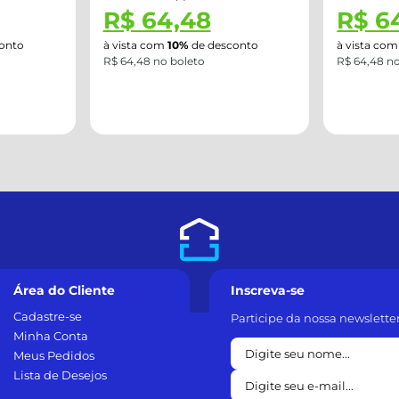
R$ 64,48
R$ 8
onto
à vista com
10%
de desconto
à vista co
R$ 64,48 no boleto
R$ 89,88 n
Área do Cliente
Inscreva-se
Cadastre-se
Participe da nossa newslette
Minha Conta
Meus Pedidos
Lista de Desejos