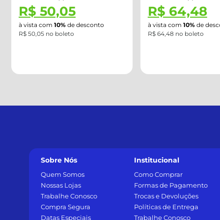
R$ 64,48
R$ 64,48
à vista com
10%
de desconto
à vista com
10%
de desc
R$ 64,48 no boleto
R$ 64,48 no boleto
Sobre Nós
Institucional
Quem Somos
Como Comprar
Nossas Lojas
Formas de Pagamento
Trabalhe Conosco
Trocas e Devoluções
Compra Segura
Políticas de Entrega
Datas Especiais
Trabalhe Conosco