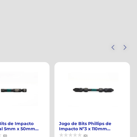
its Phillips de
Jogo de Bits Phillips de
Nº3 x 110mm
Impacto Nº3 x 65mm Encaixe
4" Po...
1/4" Pon...
(0)
(0)