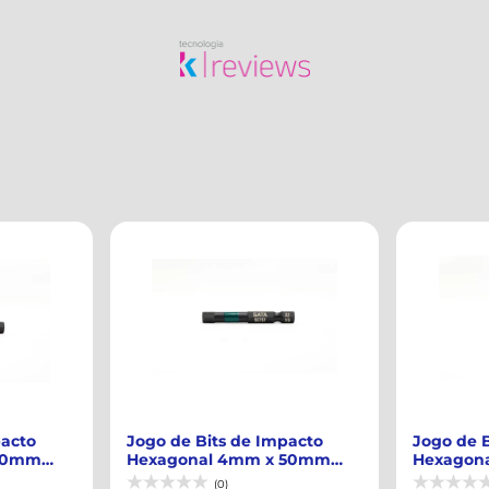
pacto
Jogo de Bits de Impacto
Jogo de B
 50mm
Hexagonal 5mm x 50mm
Impacto 
Encaixe 1/4" co...
Encaixe 1/
(0)