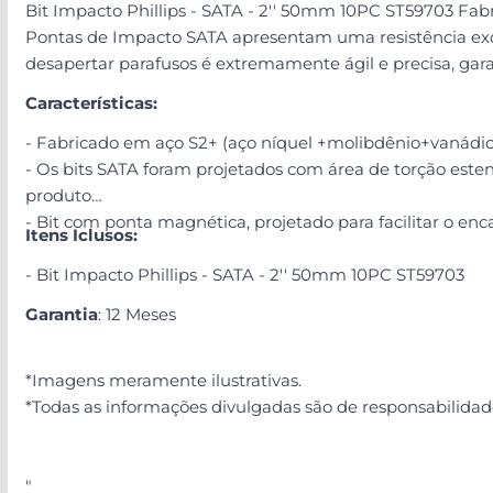
Bit Impacto Phillips - SATA - 2'' 50mm 10PC ST59703 Fab
Pontas de Impacto SATA apresentam uma resistência exce
desapertar parafusos é extremamente ágil e precisa, gar
Características:
- Fabricado em aço S2+ (aço níquel +molibdênio+vanádio)
- Os bits SATA foram projetados com área de torção esten
produto
- Bit com ponta magnética, projetado para facilitar o en
Itens Iclusos:
- Bit Impacto Phillips - SATA - 2'' 50mm 10PC ST59703
Garantia
: 12 Meses
*Imagens meramente ilustrativas.
*Todas as informações divulgadas são de responsabilidad
"