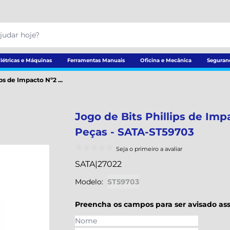
létricas e Máquinas
Ferramentas Manuais
Oficina e Mecânica
Seguran
ps de Impacto Nº2 ...
Jogo de Bits Phillips de Im
Peças - SATA-ST59703
Seja o primeiro a avaliar
SATA
|
27022
Modelo:
ST59703
Preencha os campos para ser avisado ass