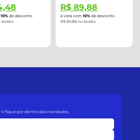
9,88
R$ 101,13
m
10%
de desconto
à vista com
10%
de desconto
o boleto
ou
R$ 112,36
em
2x
de
R$ 56,18
sem
juros
r e fique por dentro das novidades.