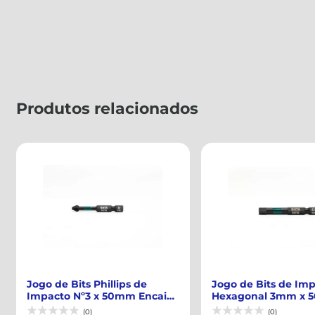
Produtos relacionados
Jogo de Bits de Impacto
Jogo de Bits de Im
Hexagonal 3mm x 50mm
Hexagonal 4mm x
Encaixe 1/4" co...
Encaixe 1/4" co...
(0)
(0)