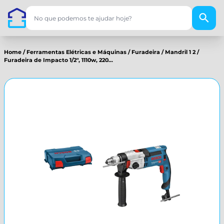
Home
/
Ferramentas Elétricas e Máquinas
/
Furadeira
/
Mandril 1 2
/
Furadeira de Impacto 1/2", 1110w, 220...