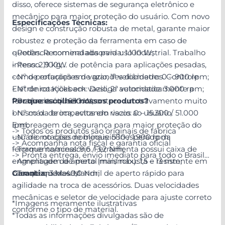
disso, oferece sistemas de segurança eletrônico e
mecânico para maior proteção do usuário. Com novo
Especificações Técnicas:
design e construção robusta de metal, garante maior
robustez e proteção da ferramenta em caso de
quedas. Recomendada para uso industrial. Trabalho
- Potência nominal absorvida: 1.100 W;
intenso. 1100W de potência para aplicações pesadas,
- Peso: 2,9 kg;
como perfurações de grandes diâmetros. Controle
- Nº de rotações em vazio, 1ª velocidade: 0 – 900 rpm;
Eletrônico Kickback: Desliga automaticamente a
- Nº de rotações em vazio, 2ª velocidade: 3.000 rpm;
ferramenta quando acontece um travamento muito
- Potência útil: 630 W;
Por que escolher nossos produtos?
brusco da broca, evitando riscos ao usuário.
- Nº máx. de impactos em vazio: 0 – 15.300 / 51.000
Embreagem de segurança para maior proteção do
ipm;
-> Todos os produtos são originais de fábrica
usuário no caso de bloqueio inesperado da
- Nº de rotações nominais: 580 / 1.900 rpm;
-> Acompanha nota fiscal e garantia oficial
ferramenta/acessório. Ferramenta possui caixa de
- Torque nominal: 9,6 / 3,2 Nm;
-> Pronta entrega, envio imediato para todo o Brasil
engrenagem de metal mais robusta e resistente em
- Amplitude de aperto (min/máx): 1,5 – 13 mm;
caso de quedas. Mandril de aperto rápido para
- Torque máx: 40,0 Nm;
Garantia:
3 Meses.
agilidade na troca de acessórios. Duas velocidades
mecânicas e seletor de velocidade para ajuste correto
*Imagens meramente ilustrativas
conforme o tipo de material.
*Todas as informações divulgadas são de