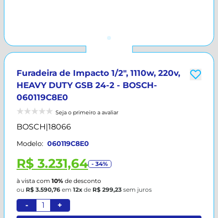
Furadeira de Impacto 1/2", 1110w, 220v,
HEAVY DUTY GSB 24-2 - BOSCH-
060119C8E0
Seja o primeiro a avaliar
BOSCH
|
18066
Modelo:
060119C8E0
R$ 3.231,64
- 34%
à vista com
10%
de desconto
ou
R$ 3.590,76
em
12x
de
R$ 299,23
sem juros
-
+