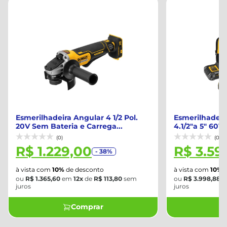
Esmerilhadeira Angular 4 1/2 Pol.
Esmerilhadeir
20V Sem Bateria e Carrega...
4.1/2"a 5" 60V
(0)
(0)
R$ 1.229,00
R$ 3.59
- 38%
à vista com
10%
de desconto
à vista com
10%
d
ou
R$ 1.365,60
em
12x
de
R$ 113,80
sem
ou
R$ 3.998,88
e
juros
juros
Comprar