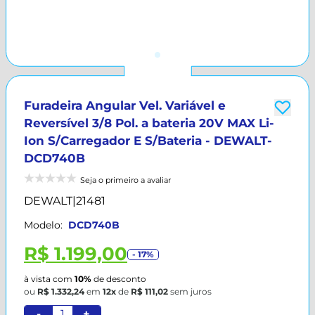
Furadeira Angular Vel. Variável e
Reversível 3/8 Pol. a bateria 20V MAX Li-
Ion S/Carregador E S/Bateria - DEWALT-
DCD740B
Seja o primeiro a avaliar
DEWALT
|
21481
Modelo:
DCD740B
R$ 1.199,00
- 17%
à vista com
10%
de desconto
ou
R$ 1.332,24
em
12x
de
R$ 111,02
sem juros
-
+