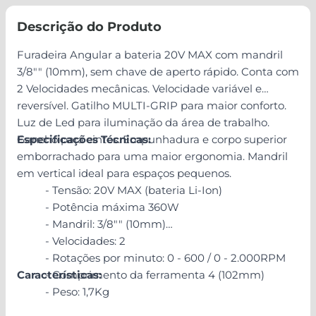
Descrição do Produto
Furadeira Angular a bateria 20V MAX com mandril
3/8"" (10mm), sem chave de aperto rápido. Conta com
2 Velocidades mecânicas. Velocidade variável e
reversível. Gatilho MULTI-GRIP para maior conforto.
Luz de Led para iluminação da área de trabalho.
Gancho para cintos. Empunhadura e corpo superior
Especificações Técnicas:
emborrachado para uma maior ergonomia. Mandril
em vertical ideal para espaços pequenos.
- Tensão: 20V MAX (bateria Li-Ion)
- Potência máxima 360W
- Mandril: 3/8"" (10mm)
- Velocidades: 2
- Rotações por minuto: 0 - 600 / 0 - 2.000RPM
Características:
- Comprimento da ferramenta 4 (102mm)
- Peso: 1,7Kg