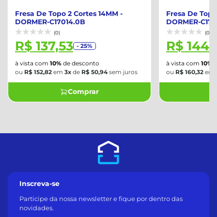
Fresa De Topo 2 Cortes 14MM -
Fresa De Topo
DORMER-C17014.0B
DORMER-C170
(0)
(0)
R$ 137,53
R$ 144,
- 25%
à vista com
10%
de desconto
à vista com
10%
d
ou
R$ 152,82
em
3x
de
R$ 50,94
sem juros
ou
R$ 160,32
em
Comprar
Inscreva-se
Participe da nossa newsletter e fique por dentro das
novidades.