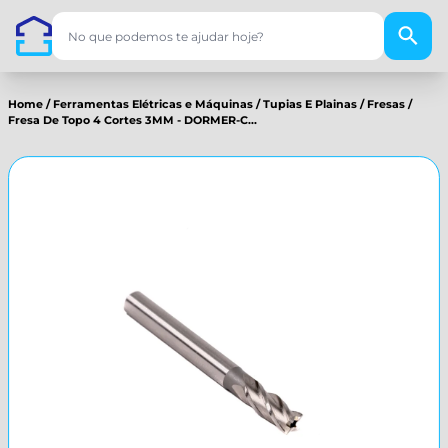
Home
/
Ferramentas Elétricas e Máquinas
/
Tupias E Plainas
/
Fresas
/
Fresa De Topo 4 Cortes 3MM - DORMER-C...