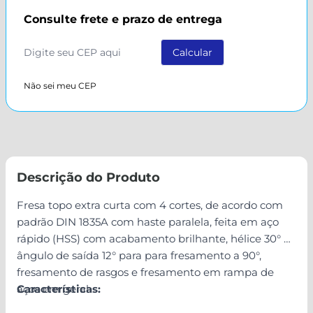
Consulte frete e prazo de entrega
Não sei meu CEP
Descrição do Produto
Fresa topo extra curta com 4 cortes, de acordo com
padrão DIN 1835A com haste paralela, feita em aço
rápido (HSS) com acabamento brilhante, hélice 30° e
ângulo de saída 12° para para fresamento a 90°,
fresamento de rasgos e fresamento em rampa de
aços em geral
Características: