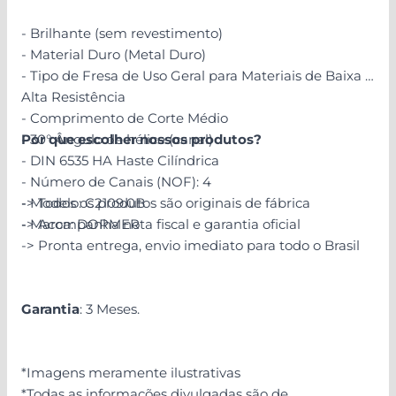
- Brilhante (sem revestimento)
- Material Duro (Metal Duro)
- Tipo de Fresa de Uso Geral para Materiais de Baixa a
Alta Resistência
- Comprimento de Corte Médio
- 30° Ângulo de hélice (canal)
Por que escolher nossos produtos?
- DIN 6535 HA Haste Cilíndrica
- Número de Canais (NOF): 4
- Modelo: C2109.0B
-> Todos os produtos são originais de fábrica
- Marca: DORMER
-> Acompanha nota fiscal e garantia oficial
-> Pronta entrega, envio imediato para todo o Brasil
Garantia
: 3 Meses.
*Imagens meramente ilustrativas
*Todas as informações divulgadas são de