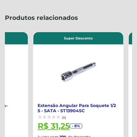
Produtos relacionados
Super Desconto
Su
Extensão Angular Para Soquete 1/2
Extensão Angu
5 - SATA - ST13904SC
4 - SATA - ST
(0)
(0)
R$ 31,25
R$ 9,50
- 8%
à vista com
10%
de desconto
à vista com
10%
d