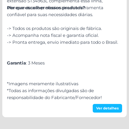
extensão ST34963L complementa essa linha,
oferecendo aos profissionais uma ferramenta
Por que escolher nossos produtos?
confiável para suas necessidades diárias.
-> Todos os produtos são originais de fábrica.
-> Acompanha nota fiscal e garantia oficial.
-> Pronta entrega, envio imediato para todo o Brasil.
Garantia
: 3 Meses
*Imagens meramente ilustrativas
*Todas as informações divulgadas são de
responsabilidade do Fabricante/Fornecedor!
Ver detalhes