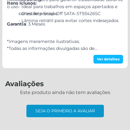
Itens Iclusos:
o uso
- Ideal para trabalhos em espaços apertados e
cortes de precisão
- O estilete Snap-Off SATA-ST93426SC
- Lâmina retrátil para evitar cortes indesejados
Garantia
: 3 Meses
*Imagens meramente ilustrativas.
*Todas as informações divulgadas são de
responsabilidade do fabricante/fornecedor.
Ver detalhes
Avaliações
Este produto ainda não tem avaliações
SEJA O PRIMEIRO A AVALIAR