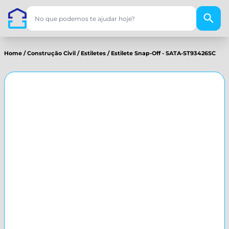
Home
/
Construção Civil
/
Estiletes
/
Estilete Snap-Off - SATA-ST93426SC