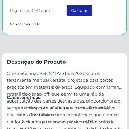
Não sei meu CEP
Descrição do Produto
O estilete Snap-Off SATA-ST93426SC é uma
ferramenta manual versátil, projetada para cortes
precisos em materiais diversos. Equipado com lâmina
retrátil tipo snap-off, que permite uma rápida
Características:
substituição das partes desgastadas, proporcionando
sempre uma ponta afiada para cortes limpos e
- Lâmina com acabamento em aço inoxidável
eficientes. Possui um corpo ergonômico que oferece
para durabilidade
conforto durante o manuseio e um mecanismo de
- Alça e segurança em plástico ABS de alta
travamento seguro para garantir estabilidade durante
resistência