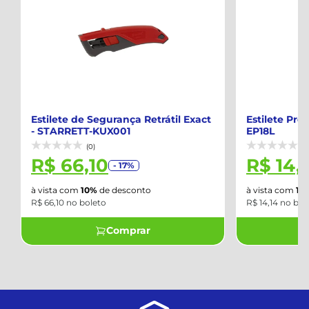
Estilete de Segurança Retrátil Exact
Estilete Profi
- STARRETT-KUX001
EP18L
(0)
(0)
R$ 66,10
R$ 14,1
- 17%
à vista com
10%
de desconto
à vista com
10%
d
R$ 66,10 no boleto
R$ 14,14 no bolet
Comprar