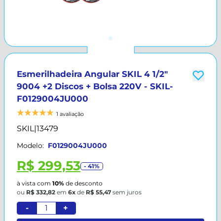
Esmerilhadeira Angular SKIL 4 1/2"
9004 +2 Discos + Bolsa 220V - SKIL-
F0129004JU000
1 avaliação
SKIL
|
13479
Modelo:
F0129004JU000
R$ 299,53
- 41%
à vista com
10%
de desconto
ou
R$ 332,82
em
6x
de
R$ 55,47
sem juros
-
+