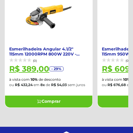
Esmerilhadeira Angular 4.1/2"
Esmerilhadeira
115mm 12000RPM 800W 220V -
115mm 950W 3
DEW...
(0)
(0)
R$ 389,00
R$ 609
- 29%
à vista com
10%
de desconto
à vista com
10%
d
ou
R$ 432,24
em
8x
de
R$ 54,03
sem juros
ou
R$ 676,68
e
Comprar