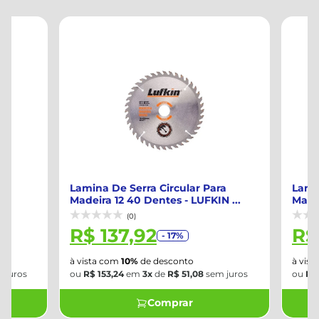
Lamina De Serra Circular Para
Lamina De Ser
Madeira 12 40 Dentes - LUFKIN ...
Madeira 12 60 
(0)
(0)
R$ 137,92
R$ 163,
- 17%
à vista com
10%
de desconto
à vista com
10%
d
ou
R$ 153,24
em
3x
de
R$ 51,08
sem juros
ou
R$ 181,38
em
Comprar