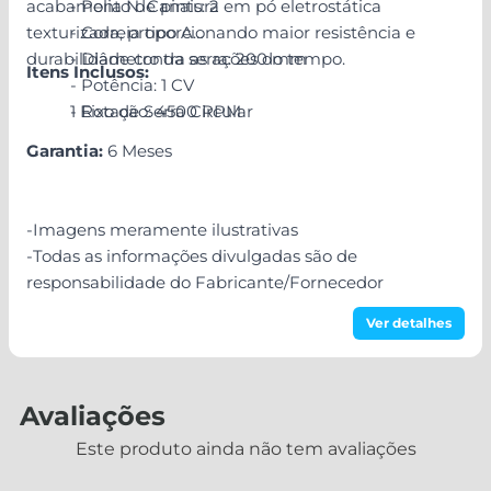
acabamento de pintura em pó eletrostática
- Polia N. Canais: 2
texturizada, proporcionando maior resistência e
- Correia tipo A
durabilidade contra as ações do tempo.
- Diâmetro da serra: 200 mm
Itens Inclusos:
- Potência: 1 CV
- Rotação: 4500 RPM
1 Eixo de Serra Circular
Garantia:
6 Meses
-Imagens meramente ilustrativas
-Todas as informações divulgadas são de
responsabilidade do Fabricante/Fornecedor
Ver detalhes
Avaliações
Este produto ainda não tem avaliações