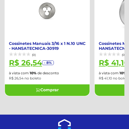
Cossinetes Manuais 3/16 x 1 N.10 UNC
Cossinetes Man
- HANSATECNICA-30919
HANSATECNIC
(0)
(0)
R$ 26,54
R$ 41,10
- 8%
à vista com
10%
de desconto
à vista com
10%
d
R$ 26,54 no boleto
R$ 41,10 no bolet
Comprar