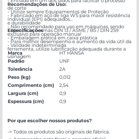
- Entrada em um dos lados para facilitar o processo
Recomendações de Uso:
de corte
- Utilize sempre Equipamentos de Proteção
- Fabricado em aço de liga WS para maior resistência
Individual (EPI) adequados
e durabilidade
- Não recomendado para uso em máquinas, sendo
- Atende às normas DIN 13 / ASME / BS / DIN 259
Especificações
exclusivo para operação manual
- Embalagem prática em caixa plástica
- Para melhor desempenho e aumento da vida útil da
- Validade indeterminada
ferramenta, utilize lubrificação adequada durante a
Marca
HT HANSA
usinagem
Padrão
UNF
Tolerância
2A
Peso (kg)
0,012
Comprimento (cm)
2,54
Largura (cm)
0,9
Espessura (cm)
0,9
Por que escolher nossos produtos?
-> Todos os produtos são originais de fábrica.