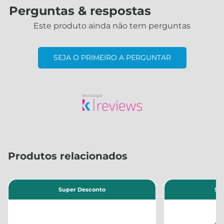
Perguntas & respostas
Este produto ainda não tem perguntas
SEJA O PRIMEIRO A PERGUNTAR
Produtos relacionados
Super Desconto
Su