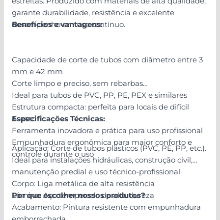
estreitas. Produzido com materiais de alta qualidade,
garante durabilidade, resistência e excelente
desempenho em uso contínuo.
Benefícios e vantagens:
Capacidade de corte de tubos com diâmetro entre 3
mm e 42 mm
Corte limpo e preciso, sem rebarbas
Ideal para tubos de PVC, PP, PE, PEX e similares
Estrutura compacta: perfeita para locais de difícil
acesso
Especificações Técnicas:
Ferramenta inovadora e prática para uso profissional
Empunhadura ergonômica para maior conforto e
Aplicação: Corte de tubos plásticos (PVC, PE, PP, etc.).
controle durante o uso
Ideal para instalações hidráulicas, construção civil,
manutenção predial e uso técnico-profissional
Corpo: Liga metálica de alta resistência
Lâmina: Aço temperado de alta dureza
Por que escolher nossos produtos?
Acabamento: Pintura resistente com empunhadura
emborrachada