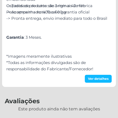
Capacidade de corte: de 3 mm a 42 mm
-> Todos os produtos são originais de fábrica
Peso aproximado: 400 a 600 g
-> Acompanha nota fiscal e garantia oficial
-> Pronta entrega, envio imediato para todo o Brasil
Garantia
: 3 Meses.
*Imagens meramente ilustrativas
*Todas as informações divulgadas são de
responsabilidade do Fabricante/Fornecedor!
Ver detalhes
Avaliações
Este produto ainda não tem avaliações