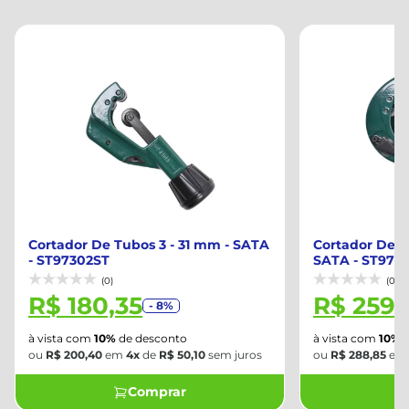
Cortador De Tubos 3 - 31 mm - SATA
Cortador De T
- ST97302ST
SATA - ST973
(0)
(0)
R$ 180,35
R$ 259,
- 8%
à vista com
10%
de desconto
à vista com
10%
d
ou
R$ 200,40
em
4x
de
R$ 50,10
sem juros
ou
R$ 288,85
e
Comprar