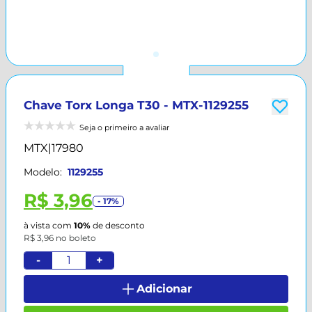
Chave Torx Longa T30 - MTX-1129255
Seja o primeiro a avaliar
MTX
|
17980
Modelo:
1129255
R$ 3,96
- 17%
à vista com
10%
de desconto
R$ 3,96 no boleto
-
+
Adicionar