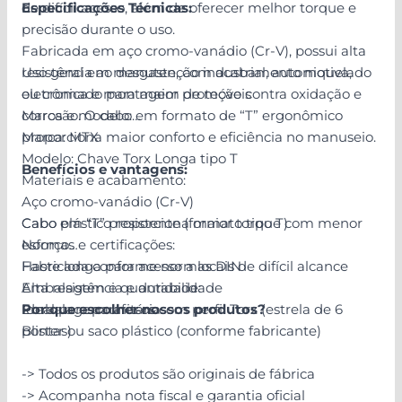
de difícil acesso, além de oferecer melhor torque e
Especificações Técnicas:
precisão durante o uso.
Fabricada em aço cromo-vanádio (Cr-V), possui alta
resistência ao desgaste, com acabamento niquelado
Uso geral em manutenção industrial, automotiva,
ou cromado para maior proteção contra oxidação e
eletrônica e montagem de móveis
corrosão. O cabo em formato de “T” ergonômico
Marca e modelo:
proporciona maior conforto e eficiência no manuseio.
Marca: MTX
Modelo: Chave Torx Longa tipo T
Benefícios e vantagens:
Materiais e acabamento:
Aço cromo-vanádio (Cr-V)
Cabo plástico resistente (formato tipo T)
Cabo em “T” proporciona maior torque com menor
Normas e certificações:
esforço
Fabricada conforme normas DIN
Haste longa para acesso a locais de difícil alcance
Embalagem e quantidade:
Alta resistência e durabilidade
Embalagem unitária
Ideal para parafusos com perfil Torx (estrela de 6
Por que escolher nossos produtos?
Blister ou saco plástico (conforme fabricante)
pontas)
-> Todos os produtos são originais de fábrica
-> Acompanha nota fiscal e garantia oficial