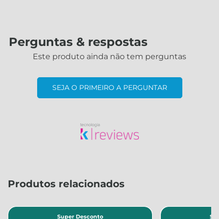
Perguntas & respostas
Este produto ainda não tem perguntas
SEJA O PRIMEIRO A PERGUNTAR
Produtos relacionados
Super Desconto
Su