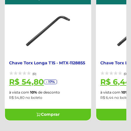
Chave Torx Longa T15 - MTX-1128855
Chave Torx Lo
(0)
(0)
R$ 54,80
R$ 6,44
- 17%
à vista com
10%
de desconto
à vista com
10%
d
R$ 54,80 no boleto
R$ 6,44 no bolet
Comprar