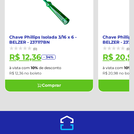
Chave Phillips Isolada 3/16 x 6 -
Chave Phillips 
BELZER - 237117BN
BELZER - 237
(0)
(0)
R$ 12,36
R$ 20,9
- 34%
à vista com
10%
de desconto
à vista com
10%
d
R$ 12,36 no boleto
R$ 20,98 no bole
Comprar