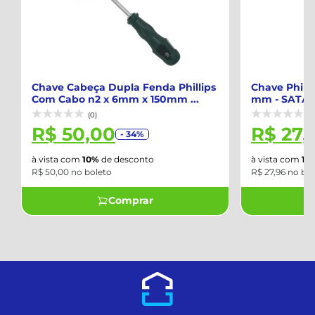
Chave Cabeça Dupla Fenda Phillips
Chave Phillips
Com Cabo n2 x 6mm x 150mm ...
mm - SATA - 
(0)
(0)
R$ 50,00
R$ 27,9
- 34%
à vista com
10%
de desconto
à vista com
10%
d
R$ 50,00 no boleto
R$ 27,96 no bolet
Comprar