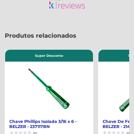
Produtos relacionados
Super Desconto
Su
Chave Phillips Isolada 3/16 x 6 -
Chave De Fenda
BELZER - 237117BN
BELZER - 214
(0)
(0)