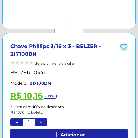
Chave Phillips 3/16 x 3 - BELZER -
217108BN
Seja o primeiro a avaliar
BELZER
|
10544
Modelo:
217108BN
R$ 10,16
- 17%
à vista com
10%
de desconto
R$ 10,16 no boleto
-
+
Adicionar