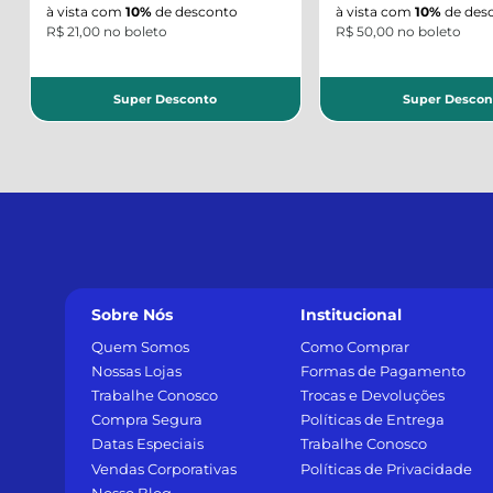
à vista com
10%
de desconto
à vista com
10%
de desc
R$ 21,00 no boleto
R$ 50,00 no boleto
Super Desconto
Super Descon
Sobre Nós
Institucional
Quem Somos
Como Comprar
Nossas Lojas
Formas de Pagamento
Trabalhe Conosco
Trocas e Devoluções
Compra Segura
Políticas de Entrega
Datas Especiais
Trabalhe Conosco
Vendas Corporativas
Políticas de Privacidade
Nosso Blog