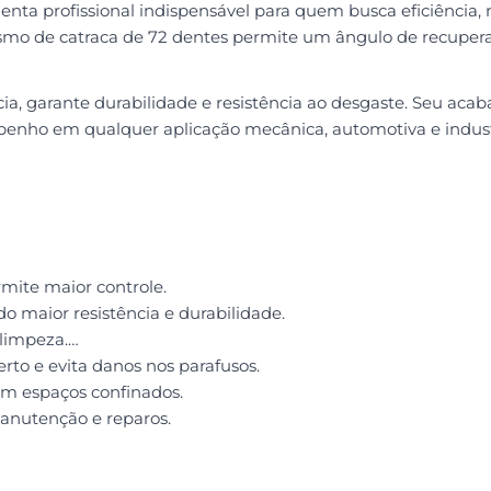
profissional indispensável para quem busca eficiência, ra
smo de catraca de 72 dentes permite um ângulo de recuperaç
ia, garante durabilidade e resistência ao desgaste. Seu ac
penho em qualquer aplicação mecânica, automotiva e indust
rmite maior controle.
 maior resistência e durabilidade.
 limpeza.
erto e evita danos nos parafusos.
o em espaços confinados.
anutenção e reparos.