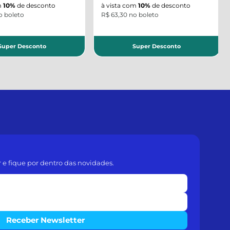
m
10%
de desconto
à vista com
10%
de desconto
o boleto
R$ 63,30 no boleto
uper Desconto
Super Desconto
r e fique por dentro das novidades.
Receber Newsletter