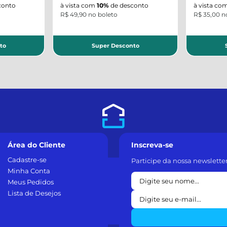
onto
à vista com
10%
de desconto
à vista co
R$ 49,90 no boleto
R$ 35,00 n
to
Super Desconto
S
Área do Cliente
Inscreva-se
Cadastre-se
Participe da nossa newslette
Minha Conta
Meus Pedidos
Lista de Desejos