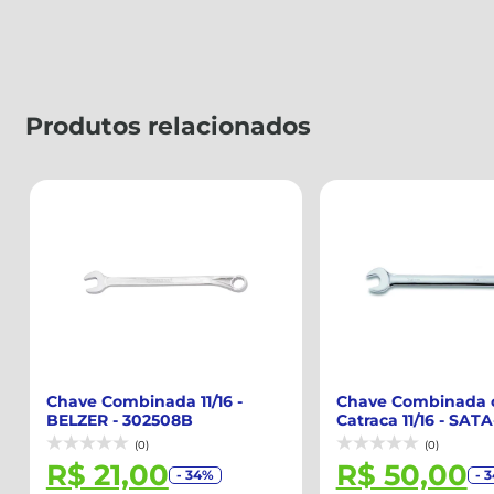
Produtos relacionados
Chave Combinada 11/16 -
Chave Combinada 
BELZER - 302508B
Catraca 11/16 - SATA
ST43107ST
(0)
(0)
R$ 21,00
R$ 50,00
- 34%
- 3