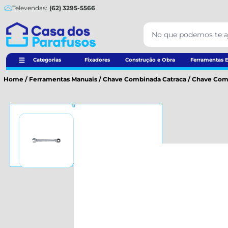
Televendas:
(62) 3295-5566
Categorias
Fixadores
Construção e Obra
Ferramentas E
Home
/
Ferramentas Manuais
/
Chave Combinada Catraca
/
Chave Combi