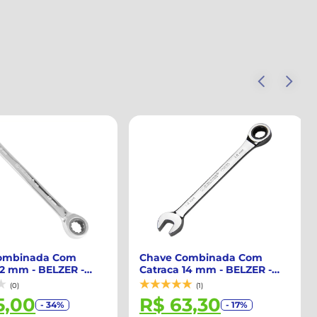
ombinada Com
Chave Combinada Com
12 mm - BELZER -
Catraca 14 mm - BELZER -
9114BT
(0)
(1)
5,00
R$ 63,30
- 34%
- 17%