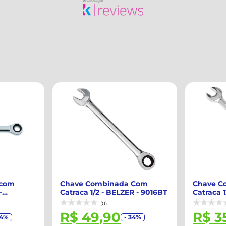
com
Chave Combinada Com
Chave C
-
Catraca 1/2 - BELZER - 9016BT
Catraca 
9112BT
(0)
R$ 49,90
R$ 3
4%
- 34%