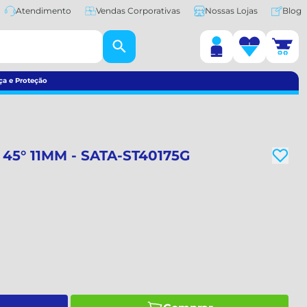
Atendimento
Vendas Corporativas
Nossas Lojas
Blog
ça e Proteção
45° 11MM - SATA-ST40175G