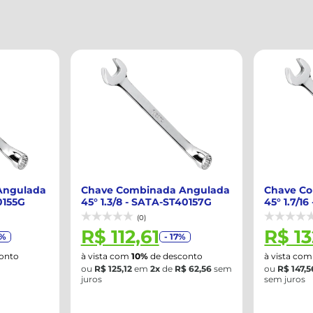
Angulada
Chave Combinada Angulada
Chave C
40157G
45° 1.7/16 - SATA-ST40158G
45° 1/2 
(0)
R$ 132,80
R$ 18
%
- 17%
onto
à vista com
10%
de desconto
à vista co
$ 62,56
sem
ou
R$ 147,56
em
2x
de
R$ 73,78
R$ 18,01 no
sem juros