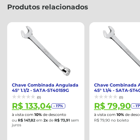
Produtos relacionados
Chave Combinada Angulada
Chave Combinada 
45° 1.1/4 - SATA-ST40155G
45° 1.3/8 - SATA-ST
(0)
(0)
R$ 79,90
R$ 112,61
- 17%
- 17
à vista com
10%
de desconto
à vista com
10%
de desc
R$ 79,90 no boleto
ou
R$ 125,12
em
2x
de
R
juros