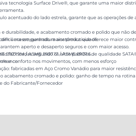
va tecnologia Surface Drive®, que garante uma maior distri
ferramenta.
ulo acentuado do lado estrela, garante que as operações de
 e durabilidade, e acabamento cromado e polido que não de
tam com uma empunhadura anatômica que oferece maior contr
ifícil acesso, gerando maior produtividade.
 garantem aperto e desaperto seguros e com maior acesso.
ão fabricadas segundo os altos padrões de qualidade SAT
E B107.9M / ASME B107.17 / ASME B107.6
formance.
ole e conforto nos movimentos, com menos esforço
ção: fabricadas em Aço Cromo Vanádio para maior resistênc
o ao acabamento cromado e polido: ganho de tempo na rotin
de do Fabricante/Fornecedor