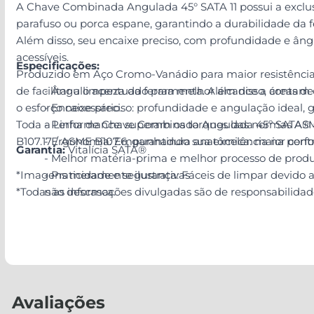
A Chave Combinada Angulada 45° SATA 11 possui a exclusi
parafuso ou porca espane, garantindo a durabilidade da 
Além disso, seu encaixe preciso, com profundidade e âng
acessíveis.
Especificações:
Produzido em Aço Cromo-Vanádio para maior resistência
de facilitar a limpeza da ferramenta. Além disso, con
- Ângulo acentuado para melhor alcance a áreas de d
o esforço necessário.
- Encaixe preciso: profundidade e angulação ideal,
Toda a Linha de Chave Combinada Angulada 45º SATA® s
- Performance: superam os torques das normas ASM
B107.17 / ASME B107.6, garantindo sua excelência na per
- Ergonomia: Empunhadura anatômica: maior contr
Garantia:
Vitalícia SATA®
- Melhor matéria-prima e melhor processo de produ
*Imagens meramente ilustrativas
- Praticidade e segurança: Fáceis de limpar devid
*Todas as informações divulgadas são de responsabilida
não descasca.
Avaliações