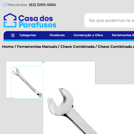
Televendas:
(62) 3295-5566
Categorias
Fixadores
Construção e Obra
Ferramentas E
Home
/
Ferramentas Manuais
/
Chave Combinada
/
Chave Combinada An