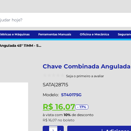
létricas e Máquinas
Ferramentas Manuais
Oficina e Mecânica
Seguran
gulada 45° 11MM - S...
Chave Combinada Angulada 
Seja o primeiro a avaliar
SATA
|
28715
Modelo:
ST40175G
R$ 16,07
- 17%
à vista com
10%
de desconto
R$ 16,07 no boleto