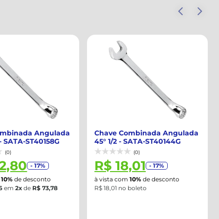
ombinada Angulada
Chave Combinada Angulada
- SATA-ST40144G
45° 12MM - SATA-ST40176G
(0)
(0)
,01
R$ 17,41
- 17%
- 17%
m
10%
de desconto
à vista com
10%
de desconto
 boleto
R$ 17,41 no boleto