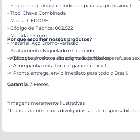
- Ferramenta robusta e indicada para uso profissional
- Tipo: Chave Combinada
- Marca: GEDORE
- Código de Fábrica: 002.522
- Medida: 27 mm
Por que escolher nossos produtos?
- Material: Aço Cromo-Vanádio
- Acabamento: Niquelado e Cromado
- Aplicação: Aperto e desaperto de porcas e parafusos se
-> Todos os produtos são originais de fábrica.
-> Acompanha nota fiscal e garantia oficial.
-> Pronta entrega, envio imediato para todo o Brasil.
Garantia
: 3 Meses.
*Imagens meramente ilustrativas
*Todas as informações divulgadas são de responsabilida