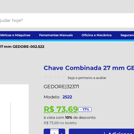
létricas e Máquinas
Ferramentas Manuais
Oficina e Mecânica
Seguran
27 mm GEDORE-002.522
Chave Combinada 27 mm G
Seja o primeiro a avaliar
GEDORE
|
32371
Modelo:
2522
R$ 73,69
- 17%
à vista com
10%
de desconto
R$ 73,69 no boleto