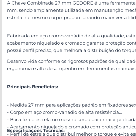
A Chave Combinada 27 mm GEDORE é uma ferramenta manu
mm, sendo amplamente utilizada em manutenção mecânica
estrela no mesmo corpo, proporcionando maior versatilida
Fabricada em aço cromo-vanádio de alta qualidade, esta 
acabamento niquelado e cromado garante proteção contra 
possui perfil preciso, que melhora a distribuição do torqu
Desenvolvida conforme os rigorosos padrões de qualidad
ergonomia e alto desempenho em ferramentas manuais
Principais Benefícios:
- Medida 27 mm para aplicações padrão em fixadores se
- Corpo em aço cromo-vanádio de alta resistência
- Boca fixa e estrela no mesmo corpo para maior praticid
- Acabamento niquelado e cromado com proteção antico
Especificações Técnicas:
- Perfil da estrela que distribui melhor o torque e evita e