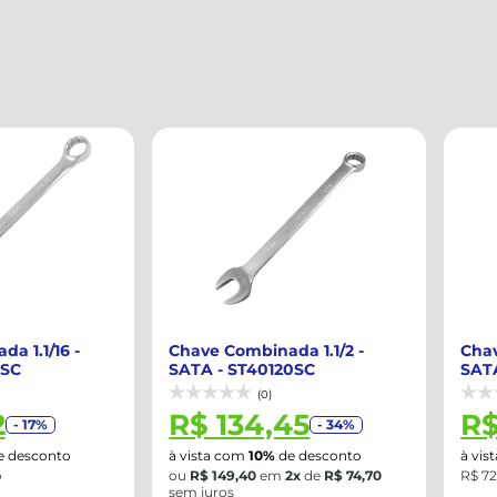
/16 -
Chave Combinada 1.1/2 -
Chave Co
SATA - ST40120SC
SATA - S
(0)
R$ 134,45
R$ 72
7%
- 34%
onto
à vista com
10%
de desconto
à vista co
ou
R$ 149,40
em
2x
de
R$ 74,70
R$ 72,61 no
sem juros