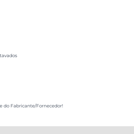
xtavados
de do Fabricante/Fornecedor!