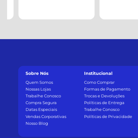
Sobre Nós
Institucional
Quem Somos
Como Comprar
Nossas Lojas
Formas de Pagamento
Trabalhe Conosco
Trocas e Devoluções
Compra Segura
Políticas de Entrega
Datas Especiais
Trabalhe Conosco
Vendas Corporativas
Políticas de Privacidade
Nosso Blog