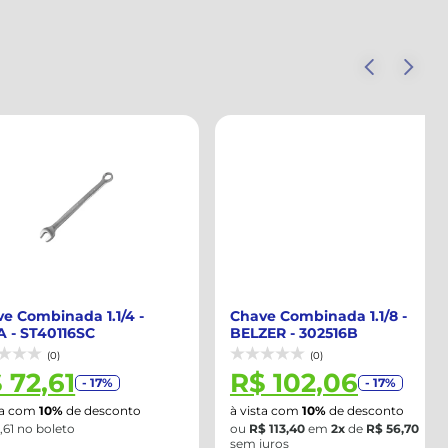
mbinada 1.1/4 -
Chave Combinada 1.1/8 -
T40116SC
BELZER - 302516B
(0)
(0)
,61
R$ 102,06
- 17%
- 17%
m
10%
de desconto
à vista com
10%
de desconto
 boleto
ou
R$ 113,40
em
2x
de
R$ 56,70
sem juros