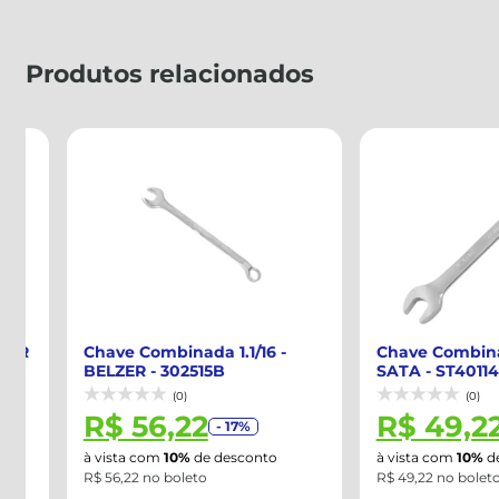
Produtos relacionados
Chave Combinada 1.1/16 -
Chave Combinada 1.1
BELZER - 302515B
SATA - ST40114SC
(0)
(0)
R$ 56,22
R$ 49,22
- 17%
- 1
à vista com
10%
de desconto
à vista com
10%
de desc
R$ 56,22 no boleto
R$ 49,22 no boleto