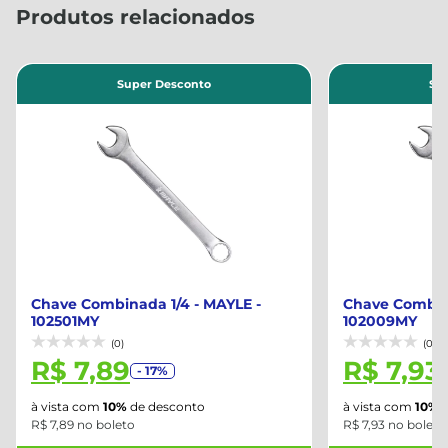
Produtos relacionados
Super Desconto
Su
Chave Combinada 1/4 - MAYLE -
Chave Combin
102501MY
102009MY
(0)
(0)
R$ 7,89
R$ 7,93
- 17%
à vista com
10%
de desconto
à vista com
10%
d
R$ 7,89 no boleto
R$ 7,93 no boleto