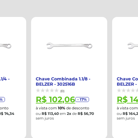
/4 -
Chave Combinada 1.1/8 -
Chave Co
BELZER - 302516B
BELZER -
(0)
R$ 102,06
R$ 1
7%
- 17%
onto
à vista com
10%
de desconto
à vista co
R$ 74,34
ou
R$ 113,40
em
2x
de
R$ 56,70
ou
R$ 164,
sem juros
sem juros