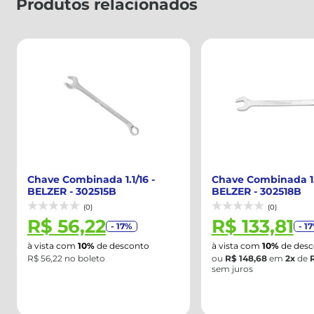
Produtos relacionados
Chave Combinada 1.1/16 -
Chave Combinada 1.1
BELZER - 302515B
BELZER - 302518B
(0)
(0)
R$ 56,22
R$ 133,81
- 17%
- 1
à vista com
10%
de desconto
à vista com
10%
de desc
R$ 56,22 no boleto
ou
R$ 148,68
em
2x
de
sem juros