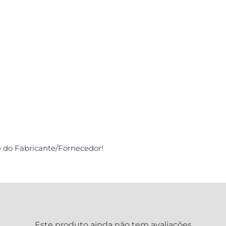
e do Fabricante/Fornecedor!
Este produto ainda não tem avaliações