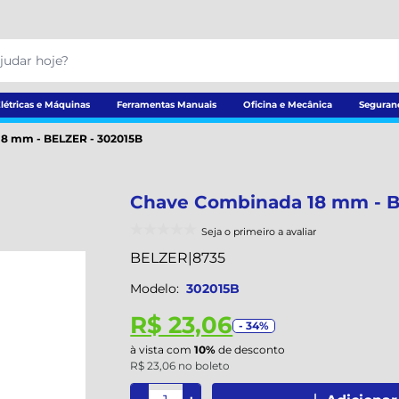
létricas e Máquinas
Ferramentas Manuais
Oficina e Mecânica
Seguran
8 mm - BELZER - 302015B
Chave Combinada 18 mm - B
Seja o primeiro a avaliar
BELZER
|
8735
Modelo:
302015B
R$ 23,06
- 34%
à vista com
10%
de desconto
R$ 23,06 no boleto