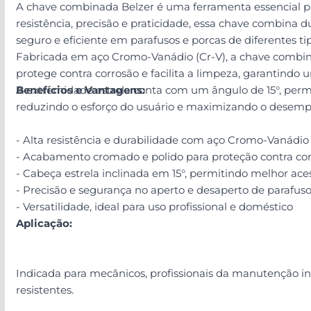
A chave combinada Belzer é uma ferramenta essencial par
resistência, precisão e praticidade, essa chave combina
seguro e eficiente em parafusos e porcas de diferentes ti
Fabricada em aço Cromo-Vanádio (Cr-V), a chave combina
protege contra corrosão e facilita a limpeza, garantindo 
A extremidade estrela conta com um ângulo de 15°, permit
Benefícios e Vantagens:
reduzindo o esforço do usuário e maximizando o desemp
- Alta resistência e durabilidade com aço Cromo-Vanádio 
- Acabamento cromado e polido para proteção contra corr
- Cabeça estrela inclinada em 15°, permitindo melhor acess
- Precisão e segurança no aperto e desaperto de parafuso
- Versatilidade, ideal para uso profissional e doméstico
Aplicação:
Indicada para mecânicos, profissionais da manutenção ind
resistentes.