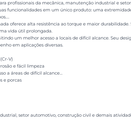
a profissionais da mecânica, manutenção industrial e setor
 duas funcionalidades em um único produto: uma extremidade 
pos.
da oferece alta resistência ao torque e maior durabilidade
uma vida útil prolongada.
indo um melhor acesso a locais de difícil alcance. Seu desi
enho em aplicações diversas.
(Cr-V)
osão e fácil limpeza
o a áreas de difícil alcance
s e porcas
ustrial, setor automotivo, construção civil e demais ativida