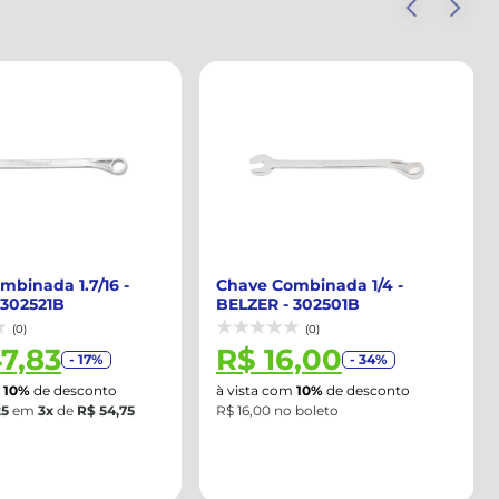
mbinada 1.7/16 -
Chave Combinada 1/4 -
 302521B
BELZER - 302501B
(0)
(0)
47,83
R$ 16,00
- 17%
- 34%
m
10%
de desconto
à vista com
10%
de desconto
25
em
3x
de
R$ 54,75
R$ 16,00 no boleto