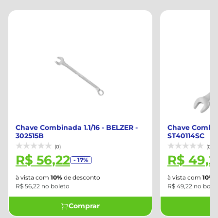
Chave Combinada 1.1/16 - BELZER -
Chave Combina
302515B
ST40114SC
(0)
(0)
R$ 56,22
R$ 49,2
- 17%
à vista com
10%
de desconto
à vista com
10%
d
R$ 56,22 no boleto
R$ 49,22 no bole
Comprar