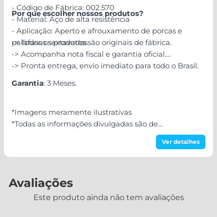
- Código de Fábrica: 002.570
Por que escolher nossos produtos?
- Material: Aço de alta resistência
- Aplicação: Aperto e afrouxamento de porcas e
parafusos sextavados
-> Todos os produtos são originais de fábrica.
-> Acompanha nota fiscal e garantia oficial.
-> Pronta entrega, envio imediato para todo o Brasil.
Garantia
: 3 Meses.
*Imagens meramente ilustrativas
*Todas as informações divulgadas são de
responsabilidade do Fabricante/Fornecedor!
Ver detalhes
Avaliações
Este produto ainda não tem avaliações