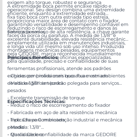
exigem alto torque, robustez e segurança
A extremidade boca permite encaixe rápido e
operacional. Seu design combina uma extremidade
eficiente, enquanto a extremidade estriada
fixa tipo boca com outra estriada tipo estrela,
proporciona maior área de contato com o fixador,
garantindo versatilidade e desempenho confiável em
reduzindo o risco de escorregamento e danos às
serviços pesados.
Fabricada em aço de alta resistência, a chave garante
faces da porca ou parafuso. A medida de 1.3/8" é
excelente durabilidade, elevada resistência mecânica
amplamente utilizada em manutenções industriais,
e longa vida útil mesmo sob uso intenso. Produzida
montagens mecânicas pesadas, equipamentos
pela GEDORE, marca reconhecida mundialmente
agrícolas, setor naval e oficinas especializadas.
Principais Benefícios:
pela qualidade, precisão e confiabilidade de suas
ferramentas profissionais, atende aos padrões
exigidos por profissionais que atuam em ambientes
- Chave combinada com boca fixa e estriada
de alta exigência técnica.
- Medida 1.3/8" em padrão polegada para serviços
pesados
- Excelente transmissão de torque
Especificações Técnicas:
- Reduz o risco de escorregamento do fixador
- Fabricada em aço de alta resistência mecânica
- Indicada para manutenção industrial e mecânica
- Tipo: Chave Combinada
pesada
- Medida: 1.3/8"
- Qualidade e confiabilidade da marca GEDORE
- Marca: Gedore