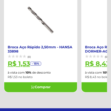
Broca Aço Rápido 2,50mm - HANSA
Broca Aço Ráp
33898
DORMER-A002
(0)
(0)
R$ 1,53
R$ 8,43
- 15%
à vista com
10%
de desconto
à vista com
10%
d
R$ 1,53 no boleto
R$ 8,43 no bolet
Comprar