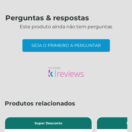
Perguntas & respostas
Este produto ainda não tem perguntas
SEJA O PRIMEIRO A PERGUNTAR
Produtos relacionados
Super Desconto
Su