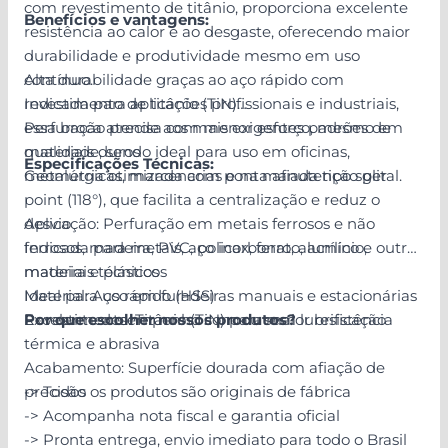
com revestimento de titânio, proporciona excelente
Benefícios e vantagens:
resistência ao calor e ao desgaste, oferecendo maior
durabilidade e produtividade mesmo em uso
contínuo.
Alta durabilidade graças ao aço rápido com
Indicada para aplicações profissionais e industriais,
revestimento de titânio (TiN)
essa broca atende aos mais exigentes padrões de
Perfuração precisa com menor esforço, mesmo em
qualidade, sendo ideal para uso em oficinas,
materiais duros
Especificações Técnicas:
metalúrgicas, marcenarias e na manutenção geral.
Geometria otimizada com ponta afiada tipo split
point (118°), que facilita a centralização e reduz o
desvio
Aplicação: Perfuração em metais ferrosos e não
Indicada para metais, aço inox, ferro, alumínio,
ferrosos, madeira, PVC, policarbonato, acrílico e outros
madeira e plásticos
materiais técnicos
Ideal para uso em furadeiras manuais e estacionárias
Material: Aço rápido (HSS)
Excelente desempenho com ou sem lubrificação
Revestimento: Titânio (TiN) para maior resistência
Por que escolher nossos produtos?
térmica e abrasiva
Acabamento: Superfície dourada com afiação de
precisão
-> Todos os produtos são originais de fábrica
-> Acompanha nota fiscal e garantia oficial
-> Pronta entrega, envio imediato para todo o Brasil