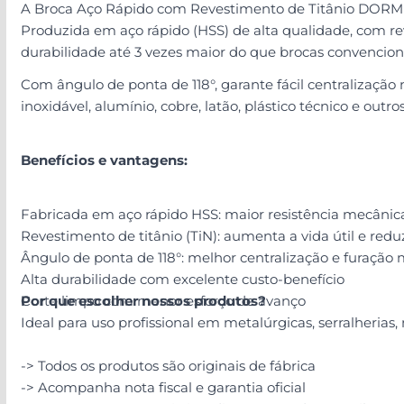
A Broca Aço Rápido com Revestimento de Titânio DORMER 
Produzida em aço rápido (HSS) de alta qualidade, com reve
durabilidade até 3 vezes maior do que brocas convencion
Com ângulo de ponta de 118°, garante fácil centralização
inoxidável, alumínio, cobre, latão, plástico técnico e out
Benefícios e vantagens:
Fabricada em aço rápido HSS: maior resistência mecânic
Revestimento de titânio (TiN): aumenta a vida útil e reduz
Ângulo de ponta de 118°: melhor centralização e furação 
Alta durabilidade com excelente custo-benefício
Corte limpo com menor esforço de avanço
Por que escolher nossos produtos?
Ideal para uso profissional em metalúrgicas, serralherias
-> Todos os produtos são originais de fábrica
-> Acompanha nota fiscal e garantia oficial