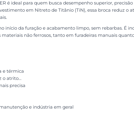
é ideal para quem busca desempenho superior, precisão de 
stimento em Nitreto de Titânio (TiN), essa broca reduz o atr
ais.
 no início da furação e acabamento limpo, sem rebarbas. É i
ros materiais não ferrosos, tanto em furadeiras manuais quanto
a e térmica
 o atrito
mais precisa
, manutenção e indústria em geral