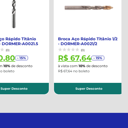
o Rápido Titânio
Broca Aço Rápido Titânio 1/2
 DORMER-A0021.5
- DORMER-A0021/2
(0)
(0)
0,80
R$ 67,64
- 15%
- 15%
m
10%
de desconto
à vista com
10%
de desconto
 boleto
R$ 67,64 no boleto
uper Desconto
Super Desconto