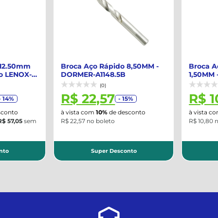
12.50mm
Broca Aço Rápido 8,50MM -
Broca Aç
 LENOX-
DORMER-A1148.5B
1,50MM -
(0)
R$ 22,57
R$ 1
 14%
- 15%
onto
à vista com
10%
de desconto
à vista co
 57,05
sem
R$ 22,57 no boleto
R$ 10,80 no
to
Super Desconto
S