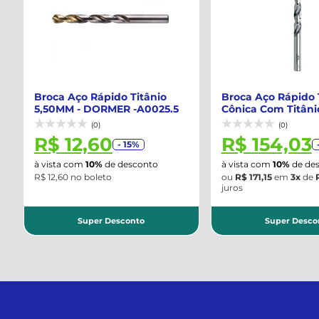
Broca Aço Rápido Titânio
Broca Aço Rápido 
5,50MM - DORMER -A0025.5
Cônica Com Titânio
TB41992
(0)
(0)
R$ 12,60
R$ 154,03
- 15%
-
à vista com
10%
de desconto
à vista com
10%
de desc
R$ 12,60 no boleto
ou
R$ 171,15
em
3x
de
R$
juros
Super Desconto
Super Descon