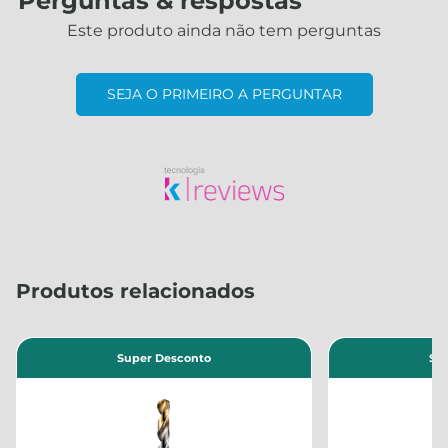
Perguntas & respostas
Este produto ainda não tem perguntas
SEJA O PRIMEIRO A PERGUNTAR
Produtos relacionados
Super Desconto
Su