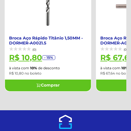
Broca Aço Rápido Titânio 1,50MM -
Broca Aço Rápi
DORMER-A0021.5
DORMER-A002
(0)
(0)
R$ 10,80
R$ 67,6
- 15%
à vista com
10%
de desconto
à vista com
10%
d
R$ 10,80 no boleto
R$ 67,64 no bolet
Comprar