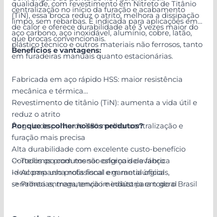
qualidade, com revestimento em Nitreto de Titânio
centralização no início da furação e acabamento
(TiN), essa broca reduz o atrito, melhora a dissipação
limpo, sem rebarbas. É indicada para aplicações em
de calor e oferece durabilidade até 3 vezes maior do
aço carbono, aço inoxidável, alumínio, cobre, latão,
que brocas convencionais.
plástico técnico e outros materiais não ferrosos, tanto
Benefícios e vantagens:
em furadeiras manuais quanto estacionárias.
Fabricada em aço rápido HSS: maior resistência
mecânica e térmica
Revestimento de titânio (TiN): aumenta a vida útil e
reduz o atrito
Ângulo de ponta de 118°: melhor centralização e
Por que escolher nossos produtos?
furação mais precisa
Alta durabilidade com excelente custo-benefício
Corte limpo com menor esforço de avanço
-> Todos os produtos são originais de fábrica
Ideal para uso profissional em metalúrgicas,
-> Acompanha nota fiscal e garantia oficial
serralherias, manutenção e indústria em geral
-> Pronta entrega, envio imediato para todo o Brasil