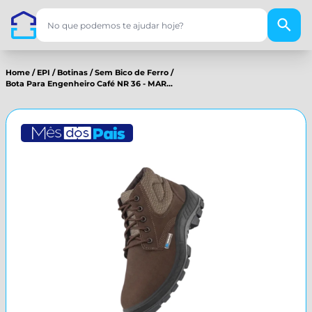
Home
/
EPI
/
Botinas
/
Sem Bico de Ferro
/
Bota Para Engenheiro Café NR 36 - MAR...