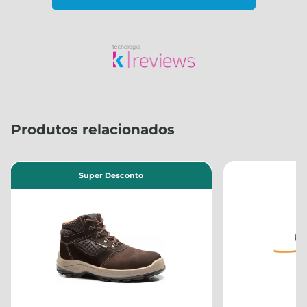
Produtos relacionados
Su