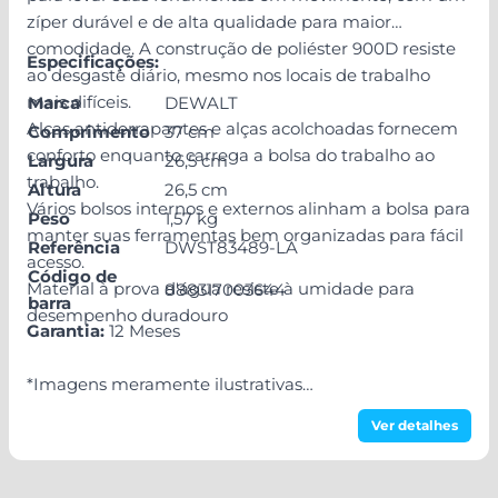
zíper durável e de alta qualidade para maior
comodidade. A construção de poliéster 900D resiste
Especificações:
ao desgaste diário, mesmo nos locais de trabalho
mais difíceis.
Marca
DEWALT
Alças antiderrapantes e alças acolchoadas fornecem
Comprimento
37 cm
conforto enquanto carrega a bolsa do trabalho ao
Largura
26,5 cm
trabalho.
Altura
26,5 cm
Vários bolsos internos e externos alinham a bolsa para
Peso
1,57 kg
manter suas ferramentas bem organizadas para fácil
Referência
DWST83489-LA
acesso.
Código de
Material à prova d'água resiste à umidade para
888317003644
barra
desempenho duradouro
Garantia:
12 Meses
*Imagens meramente ilustrativas
*Todas as informações divulgadas são de
Ver detalhes
responsabilidade do Fabricante/Fornecedor