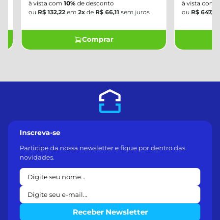
à vista com
10%
de desconto
à vista com
10%
d
ou
R$ 132,22
em
2x
de
R$ 66,11
sem juros
ou
R$ 647,04
em
Comprar
Inscreva-se
Participe da nossa newsletter e fique por dentro das
novidades.
Receber Newsletter