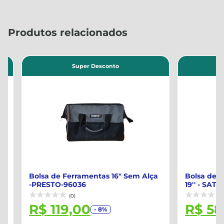
Produtos relacionados
Super Desconto
Su
Bolsa de Ferramentas 16" Sem Alça
Bolsa de Fer
-PRESTO-96036
19'' - SATA-ST
(0)
(0)
R$ 119,00
R$ 582,
- 8%